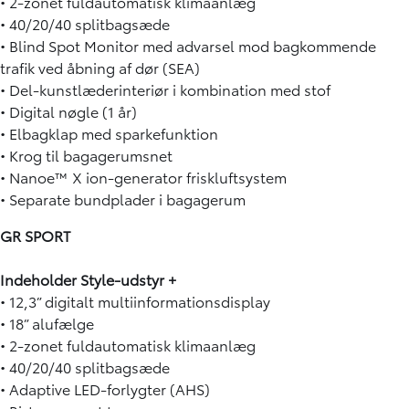
• 2-zonet fuldautomatisk klimaanlæg
• 40/20/40 splitbagsæde
• Blind Spot Monitor med advarsel mod bagkommende
trafik ved åbning af dør (SEA)
• Del-kunstlæderinteriør i kombination med stof
• Digital nøgle (1 år)
• Elbagklap med sparkefunktion
• Krog til bagagerumsnet
• Nanoe™ X ion-generator friskluftsystem
• Separate bundplader i bagagerum
GR SPORT
Indeholder Style-udstyr +
• 12,3” digitalt multiinformationsdisplay
• 18” alufælge
• 2-zonet fuldautomatisk klimaanlæg
• 40/20/40 splitbagsæde
• Adaptive LED-forlygter (AHS)