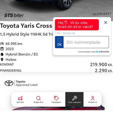
RESERVERET
HYBRID
Hej 🖐 Vil du vide,
Toyota Yaris Cross
hvad din bil er værd?
1,5 Hybrid Style 116HK 5d Trinl. Gear
1:28
-
Stsbiler.dk
65.995 km
DK
2023
I samarbejde med
Hybrid (Benzin / El)
Hobro
219.900
KONTANT
KR.
2.290
FINANSIERING
KR.
Nye biler
Brugte biler
Kampagner
Book værksted
Kontakt os