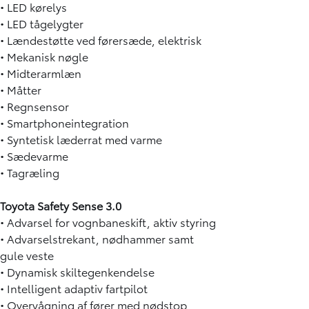
• LED kørelys
• LED tågelygter
• Lændestøtte ved førersæde, elektrisk
• Mekanisk nøgle
• Midterarmlæn
• Måtter
• Regnsensor
• Smartphoneintegration
• Syntetisk læderrat med varme
• Sædevarme
• Tagræling
Toyota Safety Sense 3.0
• Advarsel for vognbaneskift, aktiv styring
• Advarselstrekant, nødhammer samt
gule veste
• Dynamisk skiltegenkendelse
• Intelligent adaptiv fartpilot
• Overvågning af fører med nødstop