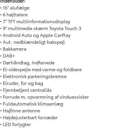
Indeholder:
• 16” alufælge
• 6 højttalere
• 7” TFT multiinformationsdisplay
• 9” multimedie skærm Toyota Touch 3
• Android Auto og Apple CarPlay
• Aut. nedblændeligt bakspejl
• Bakkamera
• DAB+
• Dørhåndtag, indfarvede
• El-sidespejle med varme og foldbare
• Elektronisk parkeringsbremse
• Elruder, for og bag
• Fjernbetjent centrallås
• Forrude m. opvarmning af vinduesvisker
• Fuldautomatisk klimaanlæg
• Hajfinne antenne
• Højdejusterbart forsæder
• LED forlygter