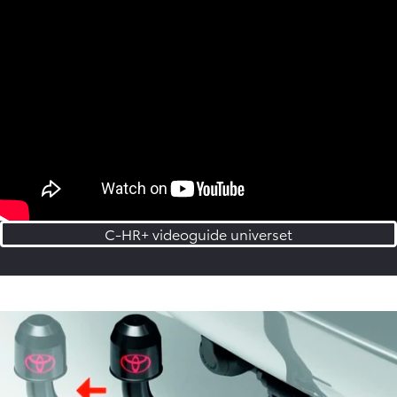
Guide
|
C-HR+ funktioner
Lær C-HR+ at kende og opnå bedre køreoplevelse!
Se videoen eller udvælg enkelte funktioner i
videoguide
universet.
C-HR+ videoguide universet