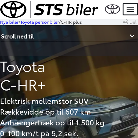
Men
Nye biler
Toyota personbiler
C-HR plus
Del
Scroll ned til
Toyota
C-HR+
Elektrisk mellemstor SUV
Rækkevidde op til 607 km
Anhængertræk op til 1.500 kg
0-100 km/t på 5,2 sek.