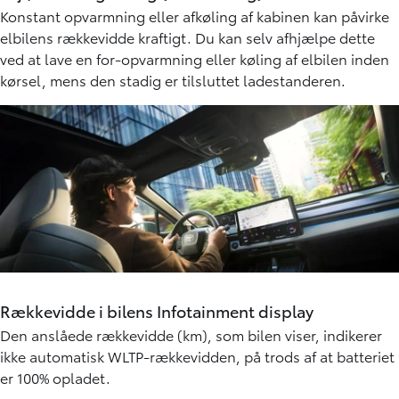
Kørselsmønster
Kørevaner har en stor indflydelse på den reelle rækkevidde.
Eco-driving er nøglen til at opnå længst muligt rækkevidde
med fokus på jævn acceleration og en skånsom brug af
opbremsning sammen med en-pedals kørefunktionen.
Vejr, varme og køling (klimaanlæg)
Konstant opvarmning eller afkøling af kabinen kan påvirke
elbilens rækkevidde kraftigt. Du kan selv afhjælpe dette
ved at lave en for-opvarmning eller køling af elbilen inden
kørsel, mens den stadig er tilsluttet ladestanderen.