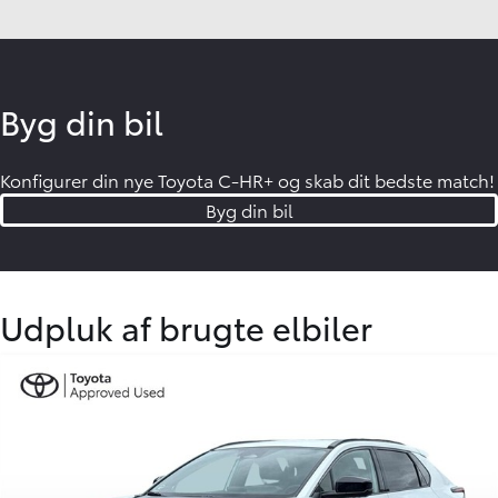
uforpligtende.
Bilvurdering hos os gælder:
•
Alle mærker
•
Alle modeller
•
Alle årgange
Få en byttepris
Byg din bil
Konfigurer din nye Toyota C-HR+ og skab dit bedste match!
Byg din bil