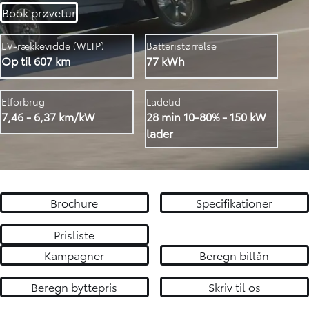
Book prøvetur
EV-rækkevidde (WLTP)
Batteristørrelse
Op til 607 km
77 kWh
Elforbrug
Ladetid
7,46 - 6,37 km/kW
28 min 10-80% - 150 kW
lader
Brochure
Specifikationer
Prisliste
Kampagner
Beregn billån
Beregn byttepris
Skriv til os