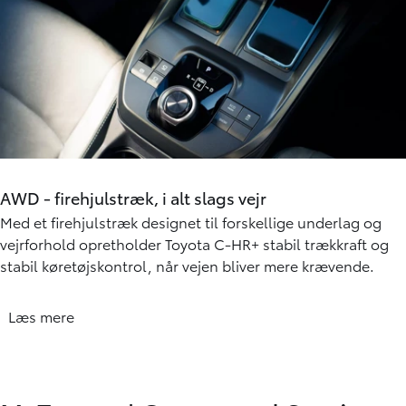
Ekstraudstyr og tilbehør
Alt fås specielt designet og tilpasset lige præcis den Toyota
du kører i!
Firehjulstræk 4x4 FWD
AWD - firehjulstræk, i alt slags vejr
Med et firehjulstræk designet til forskellige underlag og
vejrforhold opretholder Toyota C-HR+ stabil trækkraft og