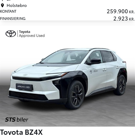
Toyota BZ4X
EL Active 204HK 5d Aut.
50.000 km
2023
El
Holstebro
259.900
KONTANT
KR.
2.923
FINANSIERING
KR.