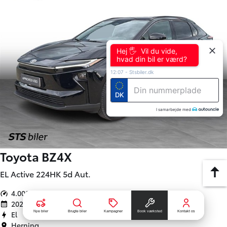
2026
El
Lemvig
329.900
KONTANT
KR.
4.523
FINANSIERING
KR.
Hej 🖐 Vil du vide,
hvad din bil er værd?
12:07
-
Stsbiler.dk
DK
I samarbejde med
Nye biler
Brugte biler
Kampagner
Book værksted
Kontakt os