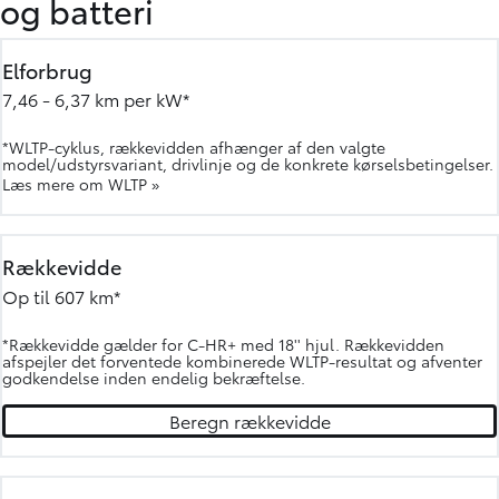
og batteri
Elforbrug
7,46 - 6,37 km per kW*
*WLTP-cyklus, rækkevidden afhænger af den valgte
model/udstyrsvariant, drivlinje og de konkrete kørselsbetingelser.
Læs mere om WLTP »
Rækkevidde
Op til 607 km*
*Rækkevidde gælder for C-HR+ med 18'' hjul. Rækkevidden
afspejler det forventede kombinerede WLTP-resultat og afventer
godkendelse inden endelig bekræftelse.
Beregn rækkevidde