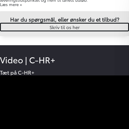
fordele for Toyota-ejere
Tilbagekøbsgaranti: Sikrer dig (minimums-)
tilbagekøbspris efter 60 mdr.*
*Finansierer du din Toyota-personbil igennem Toyota Financial
Services med minimum 20% i udbetaling, tilbyder de at
tilbagekøbe bilen efter 60 måneder. Tilbuddet om tilbagekøb er
fuldstændig frivilligt, det gælder fra måned 60 efter
leveringstidspunktet og frem til lånets udløb.
Læs mere »
Har du spørgsmål, eller ønsker du et tilbud?
Skriv til os her
Video
|
C-HR+
Tæt på C-HR+