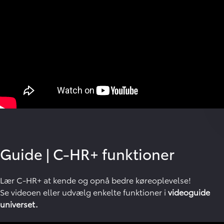
C-HR+ mellemstor SUV elbil