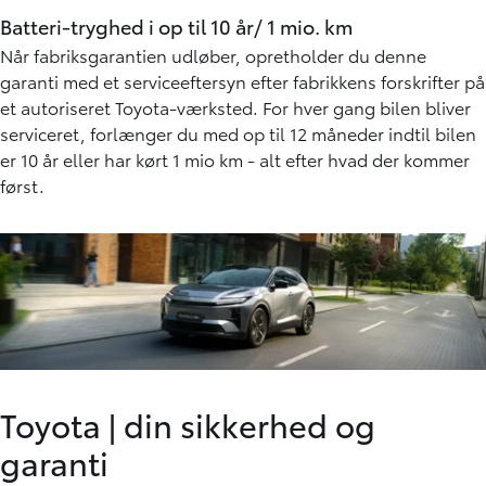
Toyota C-HR+ kommer med en batterikapacitet på
brutto 77 kWh
På fabriksgarantien får du 8 år/ 160.000 km (alt efter hvad
der kommer først) sikkerhed for, hvis batteriets kapacitet
falder til under 70%. Elektriske komponenter er yderligere
dækket af 5 års/100.000 km.
Batteri-tryghed i op til 10 år/ 1 mio. km
Når fabriksgarantien udløber, opretholder du denne
garanti med et serviceeftersyn efter fabrikkens forskrifter på
et autoriseret Toyota-værksted. For hver gang bilen bliver
serviceret, forlænger du med op til 12 måneder indtil bilen
er 10 år eller har kørt 1 mio km - alt efter hvad der kommer
først.