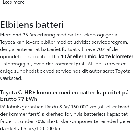
Rækkevidde i bilens Infotainment display
Den anslåede rækkevidde (km), som bilen viser, indikerer
ikke automatisk WLTP-rækkevidden, på trods af at batteriet
er 100% opladet.
Den rækkevidde, der vises i instrumentbrættet, beregnes
Læs mere
efter en algoritme, der tager højde for data, samt forbrug
fra din tidligere kørsel. Dette forbrug kan være højt
Elbilens batteri
afhængigt af de faktorer, der påvirker din rækkevidde:
Hastighed, kørselsmønster, vejr, varme og køling
Mere end 25 års erfaring med batteriteknologi gør at
(klimaanlæg), kørerutens geografi i højdemeter,
Toyota kan levere elbiler med et udvidet serviceprogram,
udetemperatur og belastning i form af passagerer samt
der garanterer, at batteriet fortsat vil have 70% af den
bagage i bilen mm.
oprindelige kapacitet efter
10 år eller 1 mio. kørte kilometer
- afhængig af, hvad der kommer først. Alt det kræver er
årlige sundhedstjek ved service hos dit autoriseret Toyota
værksted.