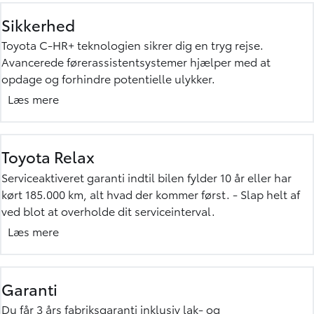
Toyota
|
din sikkerhed og
garanti
Sikkerhed
Toyota C-HR+ teknologien sikrer dig en tryg rejse.
Avancerede førerassistentsystemer hjælper med at
opdage og forhindre potentielle ulykker.
For høj sikkerhed er C-HR+ udstyret med T-Mate - din
Læs mere
hjælpsomme kørepartner. Det rummer blandt andet den
nyeste generation af sikkerhedssystemet Toyota Safety
Sense og giver adgang til trådløse opdateringer, så din
Toyota Relax
Toyota altid har den nyeste software og funktioner. Med T-
Serviceaktiveret garanti indtil bilen fylder 10 år eller har
Mate er du i gode hænder på vejen..
kørt 185.000 km, alt hvad der kommer først. - Slap helt af