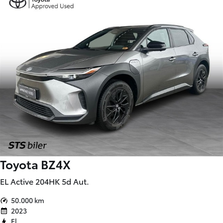
5.795 km
2025
El
Lemvig
329.900
KONTANT
KR.
4.523
FINANSIERING
KR.