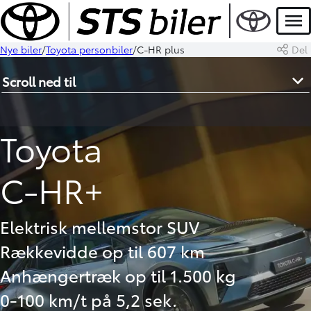
Men
Nye biler
Toyota personbiler
C-HR plus
Del
Scroll ned til
Toyota
C-HR+
Elektrisk mellemstor SUV
Rækkevidde op til 607 km
Anhængertræk op til 1.500 kg
0-100 km/t på 5,2 sek.