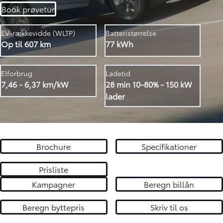
Book prøvetur
EV-rækkevidde (WLTP)
Batteristørrelse
Op til 607 km
77 kWh
Elforbrug
Ladetid
7,46 - 6,37 km/kW
28 min 10-80% - 150 kW
lader
Brochure
Specifikationer
Prisliste
Kampagner
Beregn billån
Beregn byttepris
Skriv til os