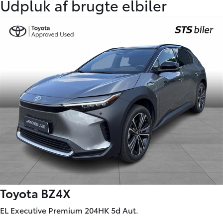
Udpluk af brugte elbiler
Toyota BZ4X
EL Executive Premium 204HK 5d Aut.