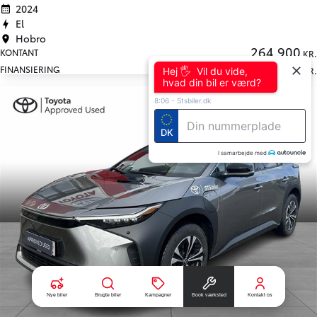
2024
El
Hobro
264.900
KONTANT
KR.
2.729
FINANSIERING
KR.
Hej 🖐 Vil du vide,
hvad din bil er værd?
8:06
-
Stsbiler.dk
DK
I samarbejde med
Nye biler
Brugte biler
Kampagner
Book værksted
Kontakt os