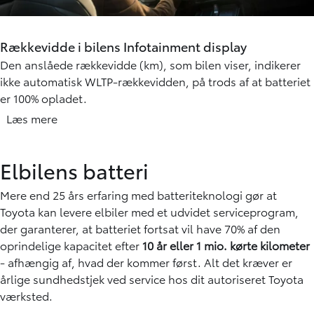
Rækkevidde i bilens Infotainment display
Den anslåede rækkevidde (km), som bilen viser, indikerer
ikke automatisk WLTP-rækkevidden, på trods af at batteriet
er 100% opladet.
Den rækkevidde, der vises i instrumentbrættet, beregnes
Læs mere
efter en algoritme, der tager højde for data, samt forbrug
fra din tidligere kørsel. Dette forbrug kan være højt
Elbilens batteri
afhængigt af de faktorer, der påvirker din rækkevidde:
Hastighed, kørselsmønster, vejr, varme og køling
Mere end 25 års erfaring med batteriteknologi gør at
(klimaanlæg), kørerutens geografi i højdemeter,
Toyota kan levere elbiler med et udvidet serviceprogram,
udetemperatur og belastning i form af passagerer samt
der garanterer, at batteriet fortsat vil have 70% af den
bagage i bilen mm.
oprindelige kapacitet efter
10 år eller 1 mio. kørte kilometer
- afhængig af, hvad der kommer først. Alt det kræver er
årlige sundhedstjek ved service hos dit autoriseret Toyota
værksted.