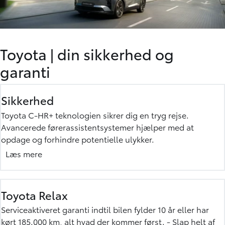
Toyota
|
din sikkerhed og
garanti
Sikkerhed
Toyota C-HR+ teknologien sikrer dig en tryg rejse.
Avancerede førerassistentsystemer hjælper med at
opdage og forhindre potentielle ulykker.
For høj sikkerhed er C-HR+ udstyret med T-Mate - din
Læs mere
hjælpsomme kørepartner. Det rummer blandt andet den
nyeste generation af sikkerhedssystemet Toyota Safety
Sense og giver adgang til trådløse opdateringer, så din
Toyota Relax
Toyota altid har den nyeste software og funktioner. Med T-
Serviceaktiveret garanti indtil bilen fylder 10 år eller har
Mate er du i gode hænder på vejen..
kørt 185.000 km, alt hvad der kommer først. - Slap helt af