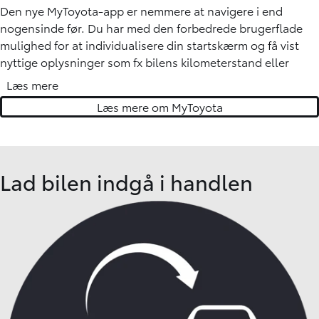
Den nye MyToyota-app er nemmere at navigere i end
nogensinde før. Du har med den forbedrede brugerflade
mulighed for at individualisere din startskærm og få vist
nyttige oplysninger som fx bilens kilometerstand eller
brændstofniveau. Den nye app giver dig også fuld kontrol
Læs mere
over, hvilke notifikationer du får, så du altid er opdateret på
Læs mere om MyToyota
din Toyota.
Download MyToyota app »
Lad bilen indgå i handlen