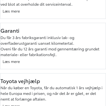
ved blot at overholde dit serviceinterval.
Din Toyota får automatisk Toyota Relax, når du kører den til
Læs mere
service på et autoriseret Toyota værksted, og efter hvert
service er din bil dækket af Toyota Relax indtil næste
service. Dette gælder indtil bilen er 10 år eller har kørt
Garanti
185.000 km, uanset om du køber den som ny eller brugt.
Du får 3 års fabriksgaranti inklusiv lak- og
Du aktiverer altså Toyota Relax ved at få bilen serviceret på
overfladerustgaranti uanset kilometertal.
et autoriseret Toyota værksted.
Oveni får du 12 års garanti mod gennemtæring grundet
Mere om Toyota Relax
materiale- eller fabrikationsfejl.
Får din bil skiftet reservedele på et autoriseret Toyota
Læs mere
værksted, eller får du monteret originalt Toyota tilbehør
hos os, er begge dele omfattet af 3 års garanti. Og alle
standardgarantier overføres til en evt. ny ejer i hele
Toyota vejhjælp
garantiperioden.
Når du køber en Toyota, får du automatisk 1 års vejhjælp i
Mere om garanti »
hele Europa med i prisen, og når det år er gået, er det
nemt at forlænge aftalen.
Det eneste, du skal gøre er at få serviceret din bil hos et
Læs mere