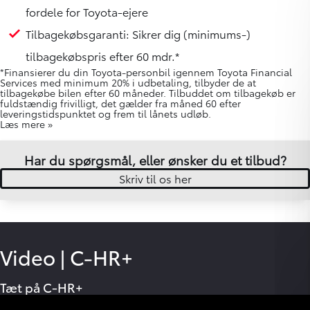
fordele for Toyota-ejere
Tilbagekøbsgaranti: Sikrer dig (minimums-)
tilbagekøbspris efter 60 mdr.*
*Finansierer du din Toyota-personbil igennem Toyota Financial
Services med minimum 20% i udbetaling, tilbyder de at
tilbagekøbe bilen efter 60 måneder. Tilbuddet om tilbagekøb er
fuldstændig frivilligt, det gælder fra måned 60 efter
leveringstidspunktet og frem til lånets udløb.
Læs mere »
Har du spørgsmål, eller ønsker du et tilbud?
Skriv til os her
Video
|
C-HR+
Tæt på C-HR+