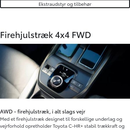
Ekstraudstyr og tilbehør
Alt fås specielt designet og tilpasset lige præcis den Toyota
du kører i!
Firehjulstræk 4x4 FWD
AWD - firehjulstræk, i alt slags vejr
Med et firehjulstræk designet til forskellige underlag og
vejrforhold opretholder Toyota C-HR+ stabil trækkraft og