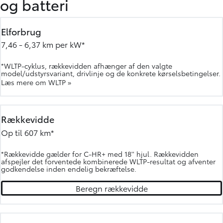
og batteri
Elforbrug
7,46 - 6,37 km per kW*
*WLTP-cyklus, rækkevidden afhænger af den valgte
model/udstyrsvariant, drivlinje og de konkrete kørselsbetingelser.
Læs mere om WLTP »
Rækkevidde
Op til 607 km*
*Rækkevidde gælder for C-HR+ med 18'' hjul. Rækkevidden
afspejler det forventede kombinerede WLTP-resultat og afventer
godkendelse inden endelig bekræftelse.
Beregn rækkevidde