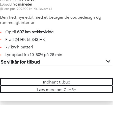
Løbetid:
96 måneder
(Bilens pris: 299.990 kr. inkl. lev.omk.)
Den helt nye elbil med et betagende coupédesign og
rummeligt interiør
•
Op til
607 km rækkevidde
•
Fra 224 HK til 343 HK
•
77 kWh batteri
•
Lynoplad fra 10-80% på 28 min
Se vilkår for tilbud
Indhent tilbud
Læs mere om C-HR+