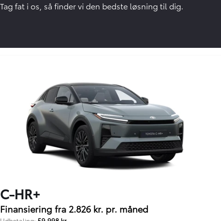
Tag fat i os, så finder vi den bedste løsning til dig.
C-HR+
Finansiering fra 2.826 kr. pr. måned
Udbetaling:
59.998 kr.