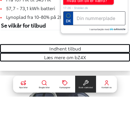
hvad din bil er værd?
•
57,7 - 73,1 kWh batteri
17:26
-
Stsbiler.dk
•
Lynoplad fra 10-80% på 28 min
DK
Se vilkår for tilbud
I samarbejde med
Indhent tilbud
Læs mere om bZ4X
Nye biler
Brugte biler
Kampagner
Book værksted
Kontakt os