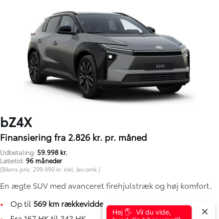
bZ4X
Finansiering fra 2.826 kr. pr. måned
Udbetaling:
59.998 kr.
Løbetid:
96 måneder
(Bilens pris: 299.990 kr. inkl. lev.omk.)
En ægte SUV med avanceret firehjulstræk og høj komfort.
•
Op til
569 km rækkevidde
Hej 🖐 Vil du vide,
•
Fra 167 HK til 343 HK