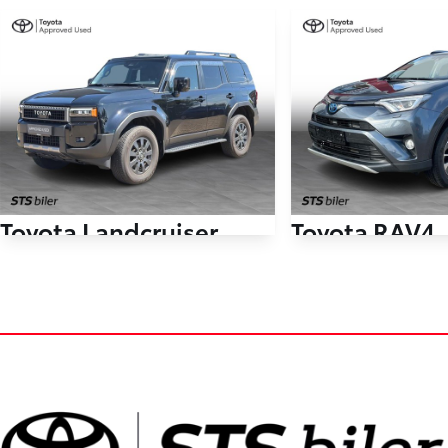
Toyota Landcruiser
Toyota RAV4
250 5 pers. 2,8 D-4D T3 AWD 204HK 5d Aut.
30.000 km
109.000 km
2024
2018
Diesel
Hybrid (Benzin / El)
Holstebro
Skive
9.610
LEASING
KONTANT
KR.
FINANSIERING