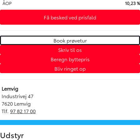
ÅOP
10,23 %
Få besked ved prisfald
Book prøvetur
Skriv til os
Beregn byttepris
Bliv ringet op
Lemvig
Industrivej 47
7620 Lemvig
Tlf.
97 82 17 00
Udstyr