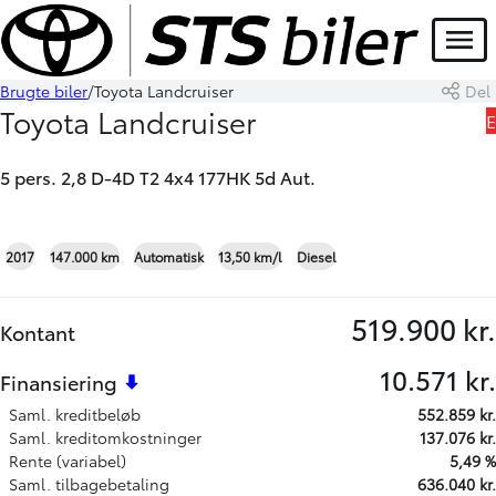
Menu
Brugte biler
Toyota Landcruiser
Del
Book prøvetur
Skriv til os
Toyota Landcruiser
E
5 pers. 2,8 D-4D T2 4x4 177HK 5d Aut.
+18
2017
147.000 km
Automatisk
13,50 km/l
Diesel
519.900 kr.
Kontant
10.571 kr.
Finansiering
Saml. kreditbeløb
552.859 kr.
Saml. kreditomkostninger
137.076 kr.
Rente (variabel)
5,49 %
Saml. tilbagebetaling
636.040 kr.