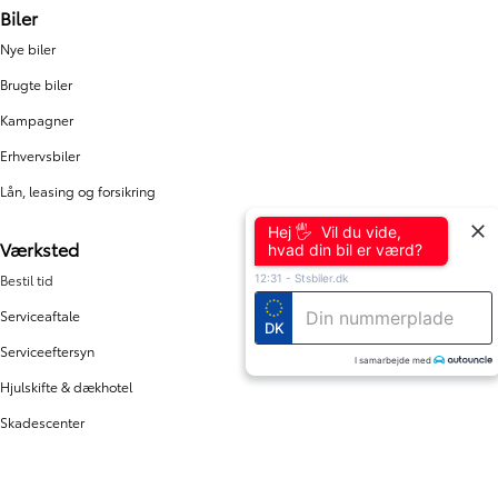
Biler
Nye biler
Brugte biler
Kampagner
Erhvervsbiler
Lån, leasing og forsikring
Hej 🖐 Vil du vide,
Værksted
hvad din bil er værd?
Bestil tid
12:31
-
Stsbiler.dk
Serviceaftale
DK
Serviceeftersyn
I samarbejde med
Hjulskifte & dækhotel
Skadescenter