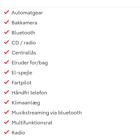
Automatgear
17" Alufælge
Anhængertræk
Xenon lygter
Kopholder
Justerbart rat
Armlæn
Læderrat
ABS
Airbag
Bakkamera
Bluetooth
CD / radio
Centrallås
Elruder for/bag
El-spejle
Fartpilot
Håndfri telefon
Klimaanlæg
Musikstreaming via bluetooth
Multifunktionsrat
Radio