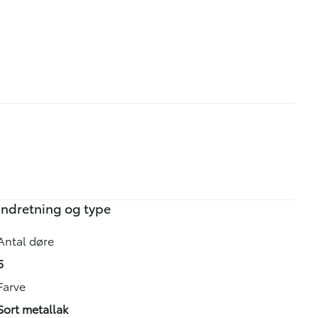
Indretning og type
Antal døre
5
Farve
Sort metallak