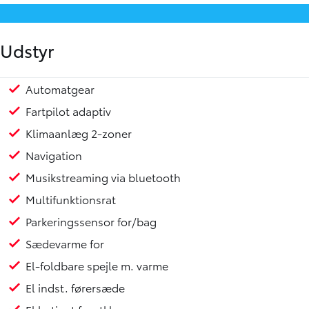
Udstyr
Automatgear
App integration
18" Alufælge
Adaptive forlygter
Fuld LED forlygter
Metallak
Matrix LED forlygter
Armlæn
Læderkabine
Læderrat
Rat m. varme
Splitbagsæde
Vejbaneassistent
Fartpilot adaptiv
Klimaanlæg 2-zoner
Navigation
Musikstreaming via bluetooth
Multifunktionsrat
Parkeringssensor for/bag
Sædevarme for
El-foldbare spejle m. varme
El indst. førersæde