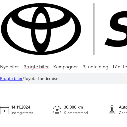
Nye biler
Brugte biler
Kampagner
Biludlejning
Lån, l
Toyota Landcruiser
-
9.61
Brugte biler
Toyota Landcruiser
250 5 pers. 2,8 D-4D T3 AWD 204HK 5d Aut.
KONTANT
LEA
14.11.2024
30.000 km
Aut
Indregistreret
Kilometerstand
Gear