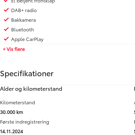
El betjent frontklap
DAB+ radio
Bakkamera
Bluetooth
Apple CarPlay
+ Vis flere
Specifikationer
Alder og kilometerstand
Motor og ydelse
Rummelighed og mål
Økonomi
Annoncedata
Kilometerstand
0-100 km/t
Køreklar vægt
Brændstofforbrug (NEDC)
Senest rettet
30.000 km
-
2509 kg
9,50 km/l
05-08-2026
Første indregistrering
Tophastighed
Totalvægt
Grøn ejerafgift (årlig)
Vognnummer
14.11.2024
165 km/t
3150 kg
0
917862