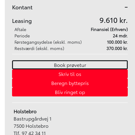
-
Kontant
9.610 kr.
Leasing
Aftale
Finansiel (Erhverv)
Periode
24 mdr.
Førstegangsydelse (ekskl. moms)
100.000 kr.
Restværdi (ekskl. moms)
370.000 kr.
Book prøvetur
Skriv til os
Beregn byttepris
Bliv ringet op
Holstebro
Bastrupgårdvej 1
7500 Holstebro
Tlf.
97 42 34 11