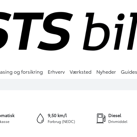
easing og forsikring
Erhverv
Værksted
Nyheder
Guide
0 kr.
SING
+29
omatisk
9,50 km/l
Diesel
kasse
Forbrug (NEDC)
Drivmiddel