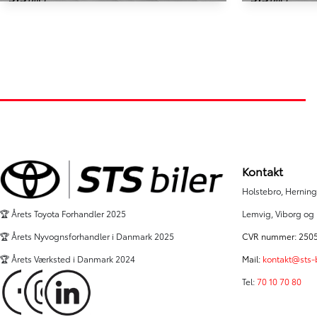
Toyota Landcruiser
Toyota 
5 pers. 2,8 D-4D T2 4x4 177HK 5d Aut.
147.000 km
109.000 km
2017
2018
Diesel
Hybrid (Benzi
Lemvig
Skive
519.900
KONTANT
KONTANT
KR.
10.571
FINANSIERING
FINANSIERING
KR.
Kontakt
Holstebro, Herning,
Lemvig, Viborg og
🏆 Årets Toyota Forhandler 2025
CVR nummer: 250
🏆 Årets Nyvognsforhandler i Danmark 2025
Mail:
kontakt@sts-b
🏆 Årets Værksted i Danmark 2024
Tel:
70 10 70 80