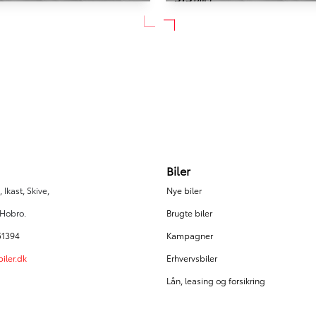
HYBRID
RAV4
Toyota RAV4
2,5 Hybrid H3 Safety Sense 4x2 197HK 5d 6g Aut.
2,5 Hybrid H3 Style 218HK 5
126.975 km
2019
n / El)
Hybrid (Benzin / El)
Skive
184.900
KONTANT
KR.
3.330
FINANSIERING
KR.
Biler
 Ikast, Skive,
Nye biler
 Hobro.
Brugte biler
51394
Kampagner
iler.dk
Erhvervsbiler
Lån, leasing og forsikring