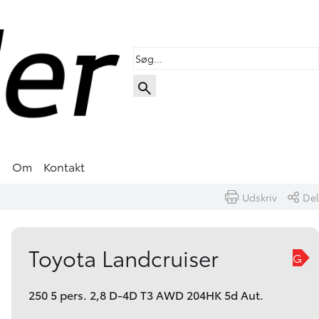
s
Om
Kontakt
Udskriv
Del
Book prøvetur
Skriv til os
Toyota Landcruiser
G
250 5 pers. 2,8 D-4D T3 AWD 204HK 5d Aut.