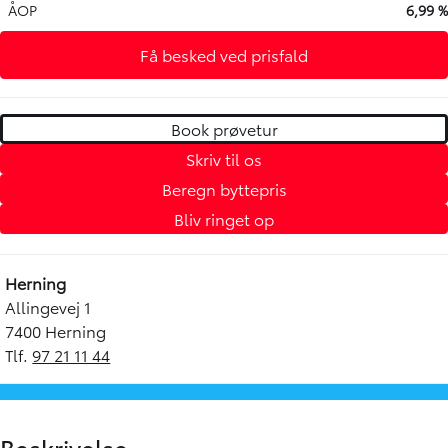
ÅOP
6,99 %
Få besked ved prisfald
Book prøvetur
Skriv til os
Beregn byttepris
Bliv ringet op
Herning
Allingevej 1
7400 Herning
Tlf.
97 21 11 44
Beskrivelse