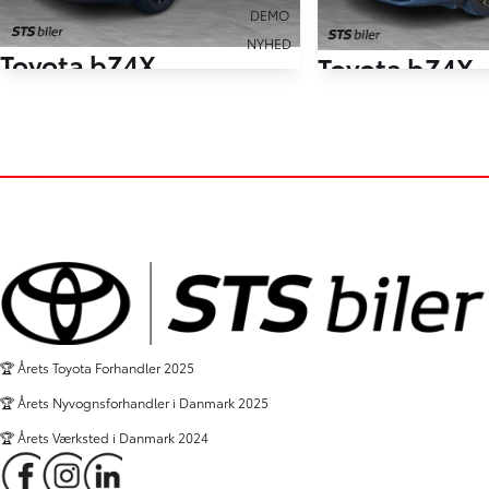
DEMO
NYHED
Toyota bZ4X
Toyota bZ4X
EL Executive AWD 343HK 5d Aut.
EL Executive 224HK 
5 km
6.000 km
2026
2026
El
El
Viborg
Holstebro
359.900
KONTANT
KR.
KONTANT
FINANSIERING
🏆 Årets Toyota Forhandler 2025
🏆 Årets Nyvognsforhandler i Danmark 2025
🏆 Årets Værksted i Danmark 2024