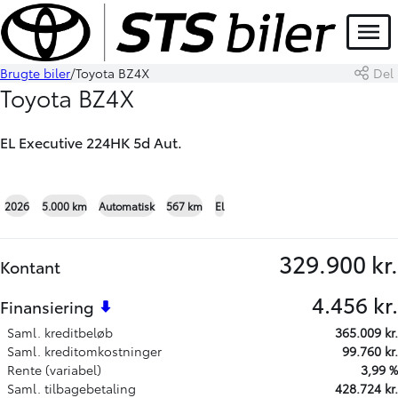
Menu
Brugte biler
Toyota BZ4X
Del
Book prøvetur
Skriv til os
Toyota BZ4X
EL Executive 224HK 5d Aut.
+18
2026
5.000 km
Automatisk
567 km
El
329.900 kr.
Kontant
4.456 kr.
Finansiering
Saml. kreditbeløb
365.009 kr.
Saml. kreditomkostninger
99.760 kr.
Rente (variabel)
3,99 %
Saml. tilbagebetaling
428.724 kr.