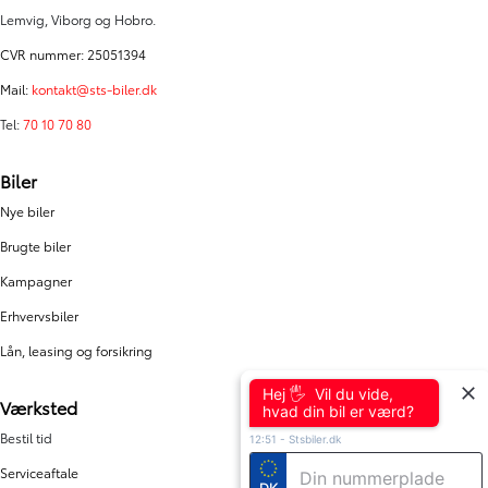
Lemvig, Viborg og Hobro.
CVR nummer: 25051394
Mail:
kontakt@sts-biler.dk
Tel:
70 10 70 80
Biler
Nye biler
Brugte biler
Kampagner
Erhvervsbiler
Lån, leasing og forsikring
Hej 🖐 Vil du vide,
Værksted
hvad din bil er værd?
Bestil tid
12:51
-
Stsbiler.dk
Serviceaftale
DK