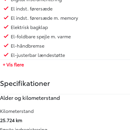
El indst. førersæde
El indst. førersæde m. memory
Elektrisk bagklap
El-foldbare spejle m. varme
El-håndbremse
El-justerbar lændestøtte
+ Vis flere
Specifikationer
Alder og kilometerstand
Motor og ydelse
Elektriske egenskaber
Rummelighed og mål
Økonomi
Annoncedata
Kilometerstand
0-100 km/t
Batteristørrelse
Køreklar vægt
Energiforbrug (WLTP)
Senest rettet
25.724 km
7,50 sek.
71,40 kWh
2003 kg
6,02 km/kWh
13-07-2026
Første indregistrering
Tophastighed
Rækkevidde (WLTP)
Totalvægt
Grøn ejerafgift (årlig)
Vognnummer