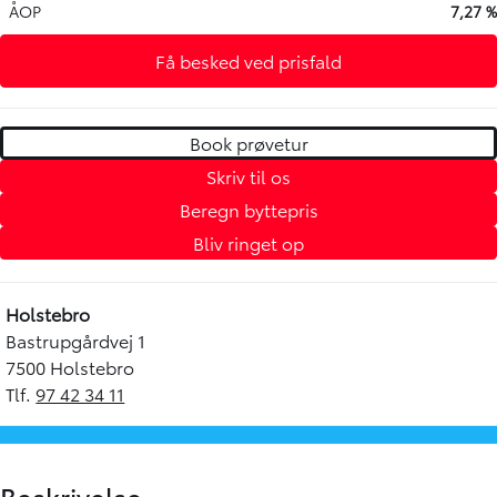
ÅOP
7,27 %
Få besked ved prisfald
Book prøvetur
Skriv til os
Beregn byttepris
Bliv ringet op
Holstebro
Bastrupgårdvej 1
7500 Holstebro
Tlf.
97 42 34 11
Beskrivelse