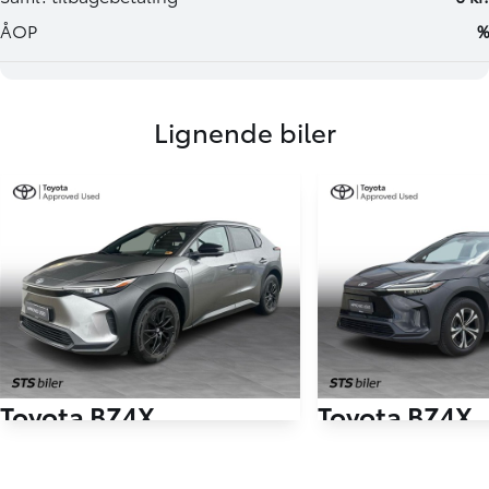
Lignende biler
Toyota BZ4X
Toyota BZ4X
EL Active 204HK 5d Aut.
EL Prestige 204HK 5d