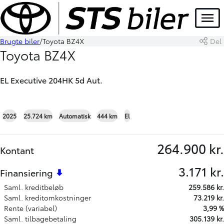
DEMO
Menu
Brugte biler
Toyota BZ4X
Del
Book prøvetur
Skriv til os
Toyota BZ4X
EL Executive 204HK 5d Aut.
+18
2025
25.724 km
Automatisk
444 km
El
264.900 kr.
Kontant
3.171 kr.
Finansiering
Saml. kreditbeløb
259.586 kr.
Saml. kreditomkostninger
73.219 kr.
Rente (variabel)
3,99 %
Saml. tilbagebetaling
305.139 kr.