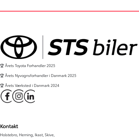
50.000 km
23.000 km
2023
2024
El
El
Holstebro
Herning
259.900
KONTANT
KONTANT
KR.
2.923
FINANSIERING
FINANSIERING
KR.
🏆 Årets Toyota Forhandler 2025
🏆 Årets Nyvognsforhandler i Danmark 2025
🏆 Årets Værksted i Danmark 2024
Kontakt
Holstebro, Herning, Ikast, Skive,