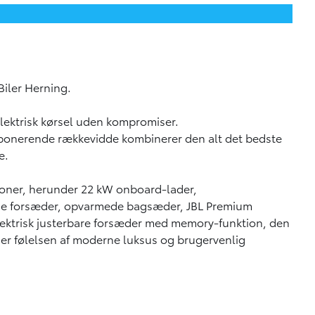
Biler Herning.
elektrisk kørsel uden kompromiser.
mponerende rækkevidde kombinerer den alt det bedste
e.
oner, herunder 22 kW onboard-lader,
ede forsæder, opvarmede bagsæder, JBL Premium
lektrisk justerbare forsæder med memory-funktion, den
er følelsen af moderne luksus og brugervenlig
de på op til 569 km (WLTP) er bZ4X Executive perfekt til