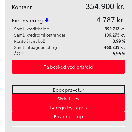
354.900 kr.
Kontant
4.787 kr.
Finansiering
Saml. kreditbeløb
392.213 kr.
Saml. kreditomkostninger
106.275 kr.
Rente (variabel)
3,99 %
Saml. tilbagebetaling
460.239 kr.
ÅOP
6,96 %
Få besked ved prisfald
Book prøvetur
Skriv til os
Beregn byttepris
Bliv ringet op