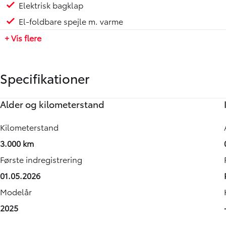
Elektrisk bagklap
El-foldbare spejle m. varme
+ Vis flere
Specifikationer
Alder og kilometerstand
Motor og ydelse
Elektriske egenskaber
Rummelighed og mål
Økonomi
Annoncedata
Kilometerstand
0-100 km/t
Batteristørrelse
Køreklar vægt
Energiforbrug (WLTP)
Senest rettet
3.000 km
-
-
-
-
06-08-2026
Første indregistrering
Tophastighed
Rækkevidde (WLTP)
Totalvægt
Grøn ejerafgift (årlig)
Vognnummer
01.05.2026
-
-
-
-
917559
Modelår
Maksimal effekt
CO2 Udledning
Antal sæder
Leveringsomkostninger (inkl.)
2025
224 HK
-
-
4.680 kr.
Drivmiddel
Maks. ladeeffekt
Bredde