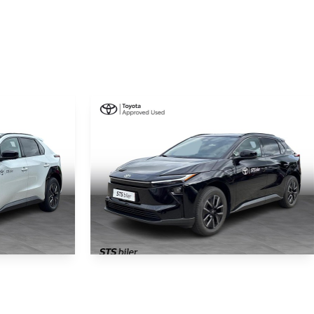
Toyota BZ4X
EL Executive 224HK 5d Aut.