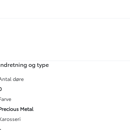
Indretning og type
Antal døre
0
Farve
Precious Metal
Karosseri
-