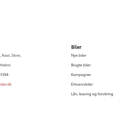
5.000 km
2026
El
Herning
329.900
KONTANT
KR.
3.648
FINANSIERING
KR.
Biler
 Ikast, Skive,
Nye biler
 Hobro.
Brugte biler
51394
Kampagner
iler.dk
Erhvervsbiler
Lån, leasing og forsikring