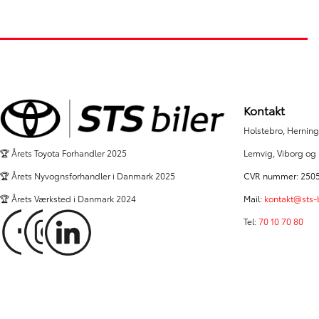
5.795 km
9.500 km
2025
2026
El
El
Lemvig
Holstebro
329.900
KONTANT
KONTANT
KR.
4.523
FINANSIERING
FINANSIERING
KR.
Kontakt
Holstebro, Herning,
Lemvig, Viborg og
🏆 Årets Toyota Forhandler 2025
CVR nummer: 250
🏆 Årets Nyvognsforhandler i Danmark 2025
Mail:
kontakt@sts-b
🏆 Årets Værksted i Danmark 2024
Tel:
70 10 70 80