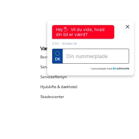
15.000 km
2026
El
Skive
329.900
349.900
Hej 🖐 Vil du vide, hvad
KONTANT
KR.
KR.
din bil er værd?
4.456
4.721
FINANSIERING
KR.
KR.
2:53
-
Stsbiler.dk
Værksted
Bestil tid
DK
Serviceaftale
I samarbejde med
Serviceeftersyn
Hjulskifte & dækhotel
Skadescenter