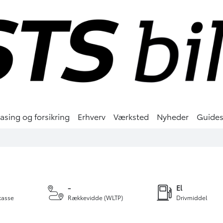
easing og forsikring
Erhverv
Værksted
Nyheder
Guide
kr.
ERING
+23
-
El
kasse
Rækkevidde (WLTP)
Drivmiddel