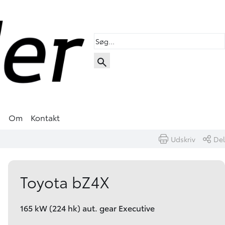
s
Om
Kontakt
Udskriv
Del
Book prøvetur
Skriv til os
Toyota bZ4X
165 kW (224 hk) aut. gear Executive