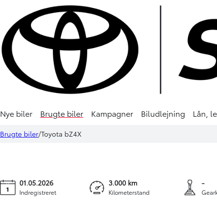
DEMO
Nye biler
Brugte biler
Kampagner
Biludlejning
Lån, l
Toyota bZ4X
354.900 kr.
4.787 
Brugte biler
Toyota bZ4X
165 kW (224 hk) aut. gear Executive
KONTANT
FINANSI
01.05.2026
3.000 km
-
Indregistreret
Kilometerstand
Gear