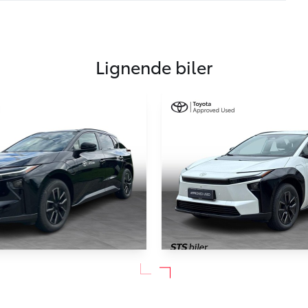
Lignende biler
bZ4X
Toyota BZ4X
224HK 5d Aut.
EL Executive 224HK 5d Aut.