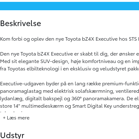
Beskrivelse
Kom forbi og oplev den nye Toyota bZ4X Executive hos STS 
Den nye Toyota bZ4X Executive er skabt til dig, der ønsker 
Med sit elegante SUV-design, høje komfortniveau og en i
fra Toyotas elbilteknologi i en eksklusiv og veludstyret pakk
Executive-udgaven byder på en lang række premium-funkti
panoramaglastag med elektrisk solafskærmning, ventiler
lydanlæg, digitalt bakspejl og 360° panoramakamera. De e
store 14" multimedieskærm og Smart Digital Key understreg
teknologi.
+ Læs mere
Med forhjulstræk, effektiv elektrisk drivlinje og en rækkevid
Udstyr
både hverdagskørsel og de lange ture.