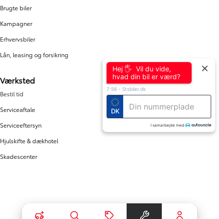
Brugte biler
Kampagner
Erhvervsbiler
Lån, leasing og forsikring
Hej 🖐 Vil du vide,
hvad din bil er værd?
Værksted
7:56
-
Stsbiler.dk
Bestil tid
Serviceaftale
DK
Serviceeftersyn
I samarbejde med
Hjulskifte & dækhotel
Skadescenter