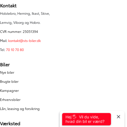
Kontakt
Holstebro, Herning, Ikast, Skive,
Lemvig, Viborg og Hobro.
CVR nummer: 25051394
Mail:
kontakt@sts-biler.dk
Tel:
70 10 70 80
Biler
Nye biler
Brugte biler
Kampagner
Erhvervsbiler
Lån, leasing og forsikring
Hej 🖐 Vil du vide,
hvad din bil er værd?
Værksted