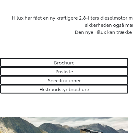
Hilux har fået en ny kraftigere 2.8-liters dieselmoto
sikkerheden også mark
Den nye Hilux kan trække o
Brochure
Prisliste
Specifikationer
Ekstraudstyr brochure