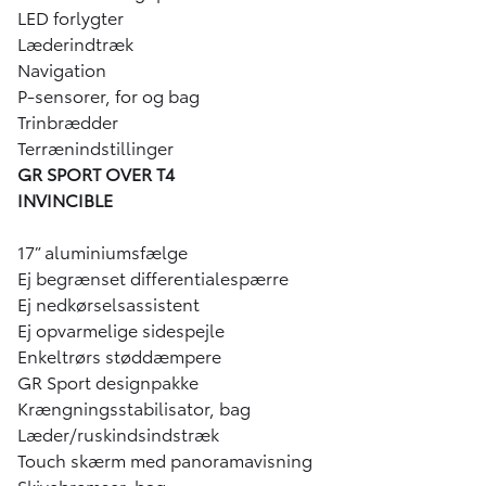
LED forlygter
Læderindtræk
Navigation
P-sensorer, for og bag
Trinbrædder
Terrænindstillinger
GR SPORT OVER T4
INVINCIBLE
17” aluminiumsfælge
Ej begrænset differentialespærre
Ej nedkørselsassistent
Ej opvarmelige sidespejle
Enkeltrørs støddæmpere
GR Sport designpakke
Krængningsstabilisator, bag
Læder/ruskindsindstræk
Touch skærm med panoramavisning
Skivebremser, bag