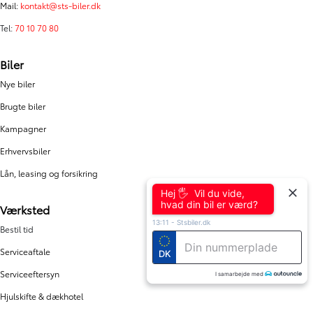
Mail:
kontakt@sts-biler.dk
Tel:
70 10 70 80
Biler
Nye biler
Brugte biler
Kampagner
Erhvervsbiler
Lån, leasing og forsikring
Hej 🖐 Vil du vide,
hvad din bil er værd?
Værksted
13:11
-
Stsbiler.dk
Bestil tid
Serviceaftale
DK
Serviceeftersyn
I samarbejde med
Hjulskifte & dækhotel