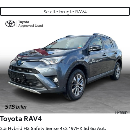
Se alle brugte RAV4
HYBRID
Toyota RAV4
2,5 Hybrid H3 Safety Sense 4x2 197HK 5d 6g Aut.