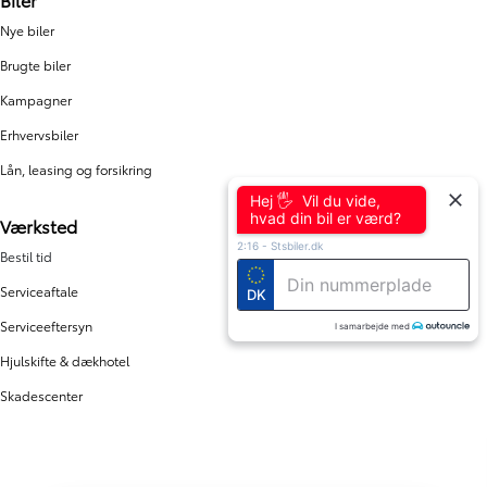
Nye biler
Brugte biler
Kampagner
Erhvervsbiler
Lån, leasing og forsikring
Hej 🖐 Vil du vide,
hvad din bil er værd?
Værksted
2:16
-
Stsbiler.dk
Bestil tid
Serviceaftale
DK
Serviceeftersyn
I samarbejde med
Hjulskifte & dækhotel
Skadescenter