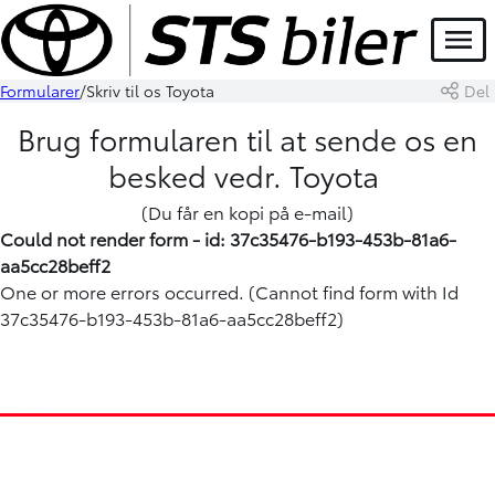
Menu
Formularer
Skriv til os Toyota
Del
Brug formularen til at sende os en
besked vedr. Toyota
(Du får en kopi på e-mail)
Could not render form - id: 37c35476-b193-453b-81a6-
aa5cc28beff2
One or more errors occurred. (Cannot find form with Id
37c35476-b193-453b-81a6-aa5cc28beff2)