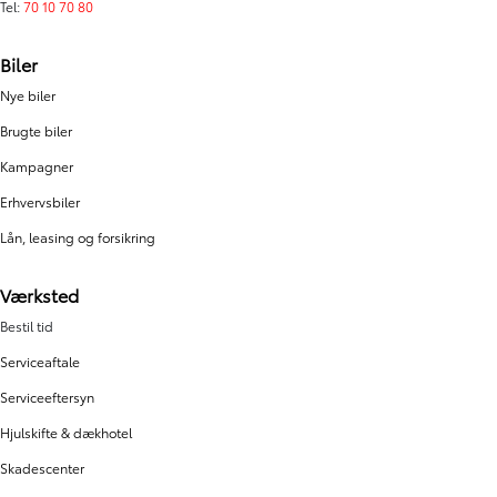
Tel:
70 10 70 80
Biler
Nye biler
Brugte biler
Kampagner
Erhvervsbiler
Lån, leasing og forsikring
Værksted
Bestil tid
Serviceaftale
Serviceeftersyn
Hjulskifte & dækhotel
Skadescenter