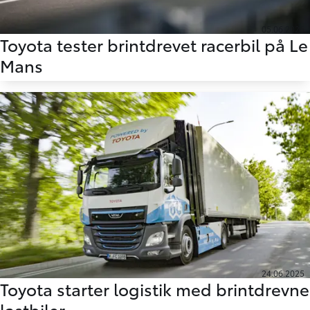
05.06.2026
Toyota tester brintdrevet racerbil på Le
Mans
24.06.2025
Toyota starter logistik med brintdrevne
lastbiler