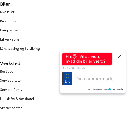
Biler
Nye biler
Brugte biler
Kampagner
Erhvervsbiler
Lån, leasing og forsikring
Hej 🖐 Vil du vide,
hvad din bil er værd?
Værksted
3:45
-
Stsbiler.dk
Bestil tid
Serviceaftale
DK
Serviceeftersyn
I samarbejde med
Hjulskifte & dækhotel
Skadescenter