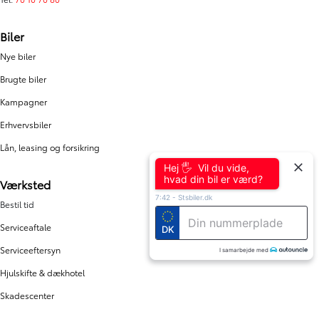
Biler
Nye biler
Brugte biler
Kampagner
Erhvervsbiler
Lån, leasing og forsikring
Hej 🖐 Vil du vide,
hvad din bil er værd?
Værksted
7:42
-
Stsbiler.dk
Bestil tid
Serviceaftale
DK
Serviceeftersyn
I samarbejde med
Hjulskifte & dækhotel
Skadescenter