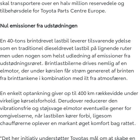
skal transportere over en halv million reservedele og
tilbehørsdele for Toyota Parts Centre Europe.
Nul emissioner fra udstødningen
En 40-tons brintdrevet lastbil leverer tilsvarende ydelse
som en traditionel dieseldrevet lastbil på lignende ruter
men uden nogen som helst udledning af emissioner fra
udstødningsrøret. Brintlastbilerne drives nemlig af en
elmotor, der under kørslen får strøm genereret af brinten
fra brinttankene i kombination med ilt fra atmosfæren.
En enkelt optankning giver op til 400 km rækkevidde under
virkelige kørselsforhold. Derudover reducerer den
vibrationsfrie og støjsvage elmotor eventuelle gener for
omgivelserne, når lastbilen kører forbi, ligesom
chaufførerne oplever en markant øget komfort bag rattet.
"Det her initiativ understøtter Toyotas mål om at skabe en