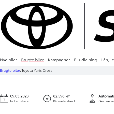
HYBRID
Nye biler
Brugte biler
Kampagner
Biludlejning
Lån, l
Toyota Yaris Cross
Brugte biler
Toyota Yaris Cross
1,5 Hybrid Adventure Technology Plus 116HK 5d Trinl. Gear
09.03.2023
82.596 km
Automati
Indregistreret
Kilometerstand
Gearkasse