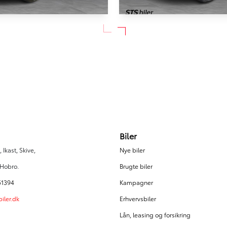
HYBRID
aris Cross
Toyota Yaris Cros
ive 116HK 5d Trinl. Gear
1,5 Hybrid Style 116HK 5d Tr
97.027 km
2022
n / El)
Hybrid (Benzin / El)
Holstebro
219.900
KONTANT
KR.
3.693
FINANSIERING
KR.
Biler
 Ikast, Skive,
Nye biler
 Hobro.
Brugte biler
51394
Kampagner
iler.dk
Erhvervsbiler
Lån, leasing og forsikring