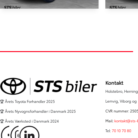
HYBRID
Toyota Yaris Cross
Toyota Y
1,5 Hybrid Style Technology Plus 116HK 5d Trinl. Gear
1,5 Hybrid Act
42.411 km
49.000 km
2021
2022
Hybrid (Benzin / El)
Hybrid (Benzi
Viborg
Skive
209.000
KONTANT
KONTANT
KR.
FINANSIERING
Kontakt
Holstebro, Herning,
Lemvig, Viborg og
🏆 Årets Toyota Forhandler 2025
CVR nummer: 250
🏆 Årets Nyvognsforhandler i Danmark 2025
Mail:
kontakt@sts-b
🏆 Årets Værksted i Danmark 2024
Tel:
70 10 70 80