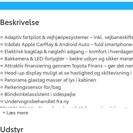
Beskrivelse
⭐ Adaptiv fartpilot & vejhjælpesystemer – inkl. vejbaneski
⭐ trådløs Apple CarPlay & Android Auto – fuld smartphone
⭐ Elektrisk bagklap & nøglefri adgang – komfort i hverdag
⭐ Bakkamera & LED-forlygter – bedre udsyn og sikker manøvr
⭐ Attraktiv finansiering gennem Toyota Finans – gør det n
⭐ Head-up display muligt at se hastighed og skiltevisning i
⭐ Panorama glastag masser af lys i kabinen
⭐ Parkeringssensor for/bag
⭐ Blindvinkelassistent i sidespejle
⭐ Undervognsbehandlet fra ny
TOYOTA RELAX - Slap af med op til 10 års serviceaktiveret 
+ Læs mere
du sender bilen til service hos os. Det gælder, når din bil 
ikke er fyldt 10 år eller har kørt 185.000 km., alt efter hvad 
Udstyr