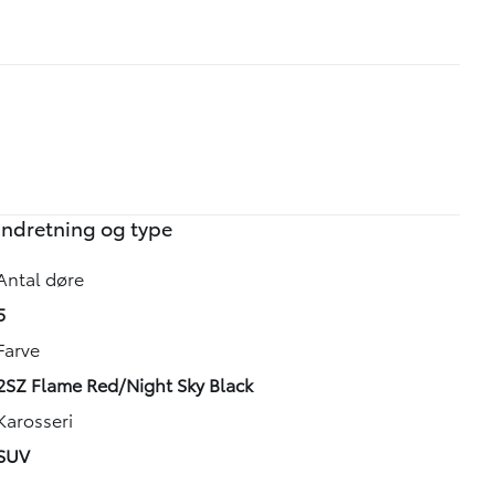
Indretning og type
Antal døre
5
Farve
2SZ Flame Red/Night Sky Black
Karosseri
SUV