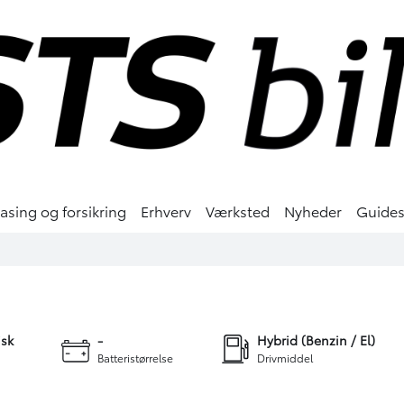
easing og forsikring
Erhverv
Værksted
Nyheder
Guide
224.900 kr.
2.388 kr.
KONTANT
FINANSIERING
+27
sk
-
Hybrid (Benzin / El)
Batteristørrelse
Drivmiddel