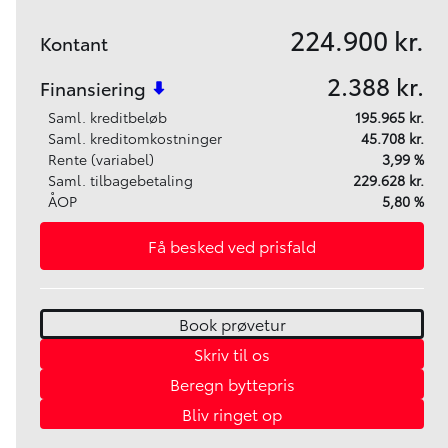
224.900 kr.
Kontant
2.388 kr.
Finansiering
Saml. kreditbeløb
195.965 kr.
Saml. kreditomkostninger
45.708 kr.
Rente (variabel)
3,99 %
Saml. tilbagebetaling
229.628 kr.
ÅOP
5,80 %
Få besked ved prisfald
Book prøvetur
Skriv til os
Beregn byttepris
Bliv ringet op