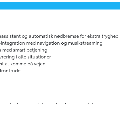
fteassistent og automatisk nødbremse for ekstra tryghed
-integration med navigation og musikstreaming
en med smart betjening
ering i alle situationer
emt at komme på vejen
 frontrude
garanti! Få automatisk 12 måneders garanti, hver gang
ikke længere er omfattet af fabriksgarantien og endnu
der kommer først!