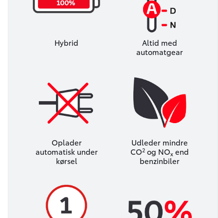
Hybrid
Altid med
automatgear
Oplader
Udleder mindre
2
automatisk under
CO
og NO
end
x
kørsel
benzinbiler