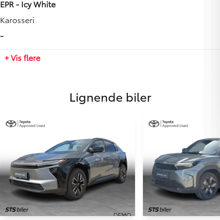
-
EPR - Icy White
Antal gear
Tilkoblingsvægt med bremser
Karosseri
-
-
-
Partikelfilter (DPF)
Tilkoblingsvægt uden bremser
Nej
+ Vis flere
-
Tankstørrelse
Lignende biler
-
DEMO