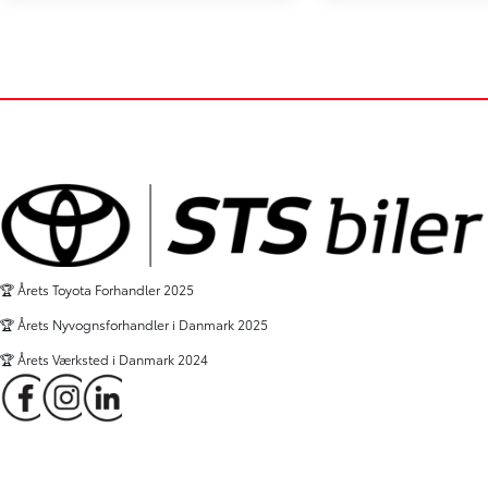
Toyota bZ4X
Toyota Urban
165 kW (224 hk) aut. gear Active
128 kW (174 hk) aut.
5.000 km
10.000 km
2026
2026
Holstebro
Herning
309.900
KONTANT
KONTANT
KR.
4.191
FINANSIERING
FINANSIERING
KR.
🏆 Årets Toyota Forhandler 2025
🏆 Årets Nyvognsforhandler i Danmark 2025
🏆 Årets Værksted i Danmark 2024