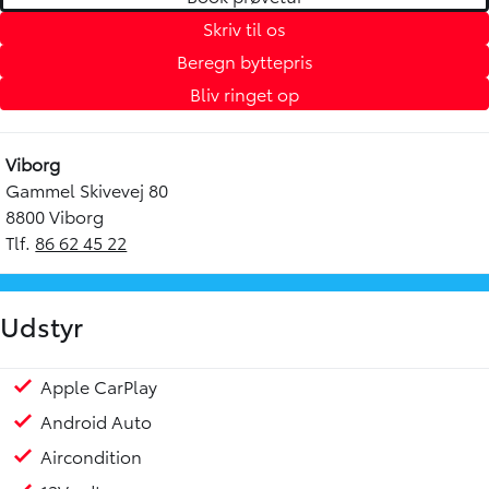
Skriv til os
Beregn byttepris
Bliv ringet op
Viborg
Gammel Skivevej 80
8800 Viborg
Tlf.
86 62 45 22
Udstyr
Apple CarPlay
Infocenter
Klimaanlæg
Multifunktionsrat
Musikstreaming via bluetooth
Nøglefri døre
Nøglefri start
Regnsensor
Servo
Sædevarme for
Udvendig temperaturmåler
USB stik
Armlæn
Stofindtræk
Multijusterbart rat
ABS
Airbag
Alarm
Antispin
Dæktrykssensor
Lyssensor
1 ejer
Toyota Relax - Serviceaktiveret garanti op til 10 år/185
Android Auto
Aircondition