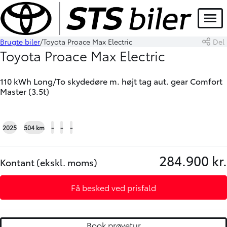
DEMO
Menu
Brugte biler
Toyota Proace Max Electric
Del
Book prøvetur
Skriv til os
Toyota Proace Max Electric
110 kWh Long/To skydedøre m. højt tag aut. gear Comfort
Master (3.5t)
+17
2025
504 km
-
-
-
284.900 kr.
Kontant (ekskl. moms)
Få besked ved prisfald
Book prøvetur