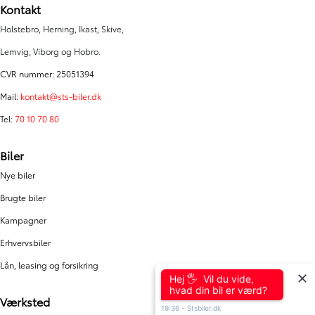
Kontakt
Holstebro, Herning, Ikast, Skive,
Lemvig, Viborg og Hobro.
CVR nummer: 25051394
Mail:
kontakt@sts-biler.dk
Tel:
70 10 70 80
Biler
Nye biler
Brugte biler
Kampagner
Erhvervsbiler
Lån, leasing og forsikring
Hej 🖐 Vil du vide,
hvad din bil er værd?
Værksted
19:36
-
Stsbiler.dk