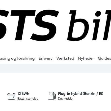
easing og forsikring
Erhverv
Værksted
Nyheder
Guide
.900 kr.
3.599 kr.
KONTANT
FINANSIERING
+27
12 kWh
Plug-in hybrid (Benzin / El)
Batteristørrelse
Drivmiddel