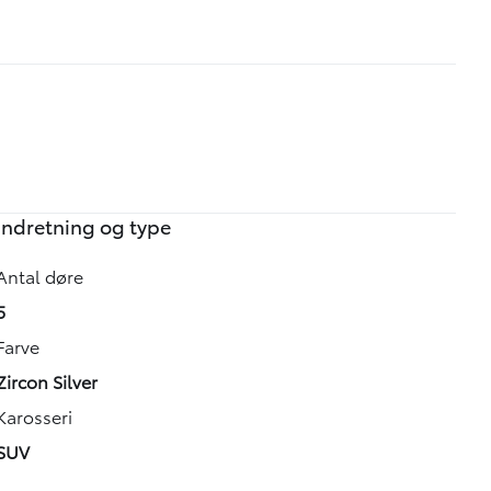
Indretning og type
Antal døre
5
Farve
Zircon Silver
Karosseri
SUV