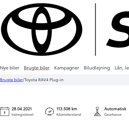
HYBRID
Nye biler
Brugte biler
Kampagner
Biludlejning
Lån, l
Toyota RAV4 Plug-in
309
Brugte biler
Toyota RAV4 Plug-in
2,5 Plugin-hybrid H3 Premium AWD 306HK 5d 6g Aut.
28.04.2021
113.508 km
Automatisk
Indregistreret
Kilometerstand
Gearkasse