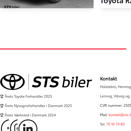
HYBRID
Toyota RAV4 Plug-in
48.974 km
2,5 Plugin-hybrid H3 Comfort AWD 306HK 5d 6g Aut.
2021
Plug-in hybri
149.000 km
Ikast
2021
KONTANT
Hybrid (Benzin / El)
Holstebro
279.900
KONTANT
KR.
3.082
FINANSIERING
KR.
Kontakt
Holstebro, Herning,
Lemvig, Viborg og
🏆 Årets Toyota Forhandler 2025
CVR nummer: 250
🏆 Årets Nyvognsforhandler i Danmark 2025
Mail:
kontakt@sts-b
🏆 Årets Værksted i Danmark 2024
Tel:
70 10 70 80