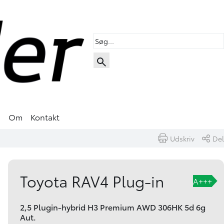
s
Om
Kontakt
Udskriv
Del
Book prøvetur
Skriv til os
Toyota RAV4 Plug-in
A+++
2,5 Plugin-hybrid H3 Premium AWD 306HK 5d 6g
Aut.