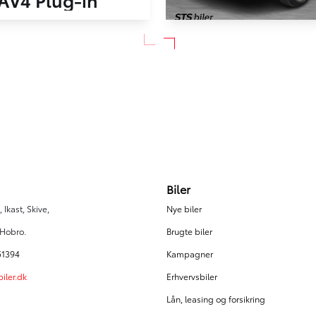
2,5 Plugin-hybrid H3 Premium AWD 306HK 5d 6g Aut.
Toyota RAV4 Plug
d (Benzin / El)
81.040 km
2021
329.900
KR.
Plug-in hybrid (Benzin / El)
Ikast
KONTANT
FINANSIERING
Biler
 Ikast, Skive,
Nye biler
 Hobro.
Brugte biler
51394
Kampagner
iler.dk
Erhvervsbiler
Lån, leasing og forsikring