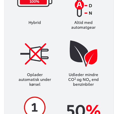
Hybrid
Altid med
automatgear
Oplader
Udleder mindre
2
automatisk under
CO
og NO
end
x
kørsel
benzinbiler