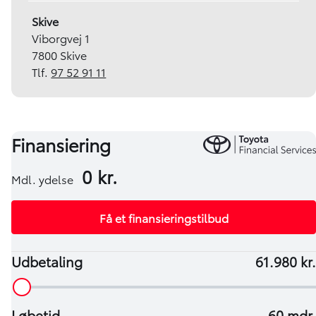
Skive
Viborgvej 1
7800 Skive
Tlf.
97 52 91 11