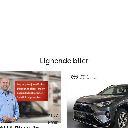
Lignende biler
NYHED
HYBRID
AV4 Plug-in