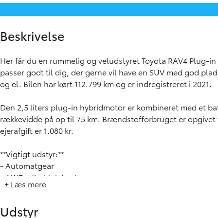
Beskrivelse
Her får du en rummelig og veludstyret Toyota RAV4 Plug-i
passer godt til dig, der gerne vil have en SUV med god pla
og el. Bilen har kørt 112.799 km og er indregistreret i 2021.
Den 2,5 liters plug-in hybridmotor er kombineret med et bat
rækkevidde på op til 75 km. Brændstofforbruget er opgivet 
ejerafgift er 1.080 kr.
**Vigtigt udstyr:**
- Automatgear
- AWD / firehjulstræk
+ Læs mere
- Adaptiv fartpilot
- Apple CarPlay og Android Auto
Udstyr
- Bakkamera