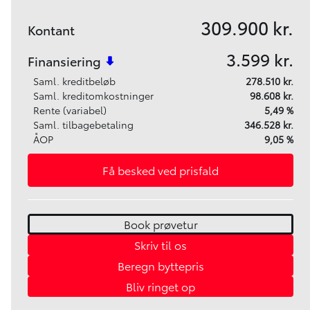
309.900 kr.
Kontant
3.599 kr.
Finansiering
Saml. kreditbeløb
278.510 kr.
Saml. kreditomkostninger
98.608 kr.
Rente (variabel)
5,49 %
Saml. tilbagebetaling
346.528 kr.
ÅOP
9,05 %
Få besked ved prisfald
Book prøvetur
Skriv til os
Beregn byttepris
Bliv ringet op