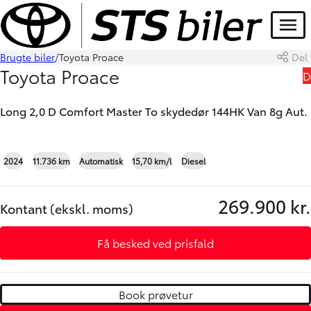
Menu
Brugte biler
Toyota Proace
Del
Book prøvetur
Skriv til os
Toyota Proace
D
Long 2,0 D Comfort Master To skydedør 144HK Van 8g Aut.
+21
2024
11.736 km
Automatisk
15,70 km/l
Diesel
269.900 kr.
Kontant (ekskl. moms)
Få besked ved prisfald
Book prøvetur