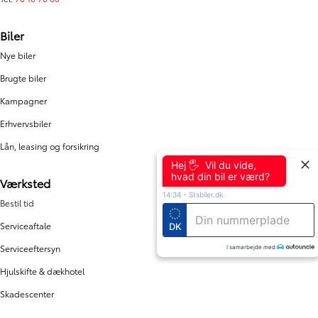
Biler
Nye biler
Brugte biler
Kampagner
Erhvervsbiler
Lån, leasing og forsikring
Hej 🖐 Vil du vide,
hvad din bil er værd?
Værksted
14:34
-
Stsbiler.dk
Bestil tid
Serviceaftale
DK
Serviceeftersyn
I samarbejde med
Hjulskifte & dækhotel
Skadescenter