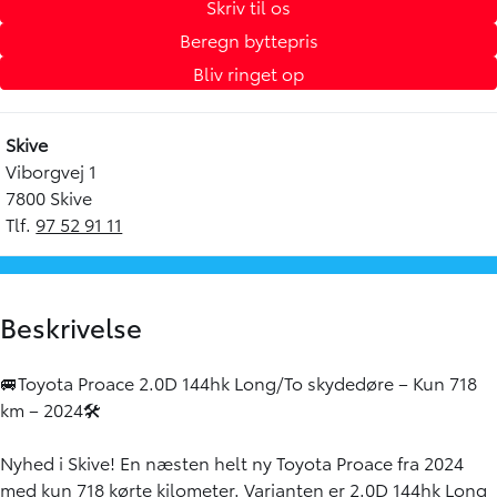
Skriv til os
Beregn byttepris
Bliv ringet op
Skive
Viborgvej 1
7800 Skive
Tlf.
97 52 91 11
Beskrivelse
🚐Toyota Proace 2.0D 144hk Long/To skydedøre – Kun 718
km – 2024🛠️
Nyhed i Skive! En næsten helt ny Toyota Proace fra 2024
med kun 718 kørte kilometer. Varianten er 2.0D 144hk Long