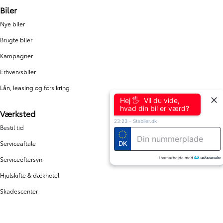
Biler
Nye biler
Brugte biler
Kampagner
Erhvervsbiler
Lån, leasing og forsikring
Hej 🖐 Vil du vide,
hvad din bil er værd?
Værksted
23:23
-
Stsbiler.dk
Bestil tid
Serviceaftale
DK
Serviceeftersyn
I samarbejde med
Hjulskifte & dækhotel
Skadescenter