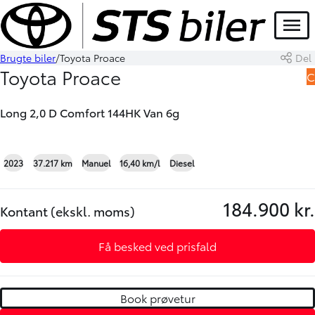
Menu
Brugte biler
Toyota Proace
Del
Book prøvetur
Skriv til os
Toyota Proace
C
Long 2,0 D Comfort 144HK Van 6g
+16
2023
37.217 km
Manuel
16,40 km/l
Diesel
184.900 kr.
Kontant (ekskl. moms)
Få besked ved prisfald
Book prøvetur