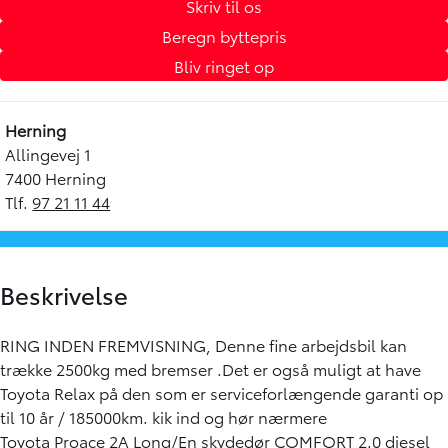
Skriv til os
Beregn byttepris
Bliv ringet op
Herning
Allingevej 1
7400 Herning
Tlf.
97 21 11 44
Beskrivelse
RING INDEN FREMVISNING, Denne fine arbejdsbil kan
trække 2500kg med bremser .Det er også muligt at have
Toyota Relax på den som er serviceforlængende garanti op
til 10 år / 185000km. kik ind og hør nærmere
Toyota Proace 2A Long/En skydedør COMFORT 2.0 diesel