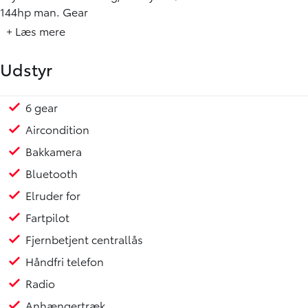
144hp man. Gear
+ Læs mere
Udstyr
6 gear
Kopholder
Aircondition
Bakkamera
Bluetooth
Elruder for
Fartpilot
Fjernbetjent centrallås
Håndfri telefon
Radio
Anhængertræk