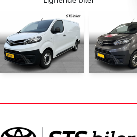
Toyota Proace
Toyota Proac
Long 2,0 D Comfort 144HK Van 6g
Long 2,0 D Comfort 
34.061 km
48.535 km
2023
2023
Diesel
Diesel
Holstebro
Ikast
184.900
KONTANT (EKSKL. MOMS)
KONTANT (EKSKL. MOMS)
KR.