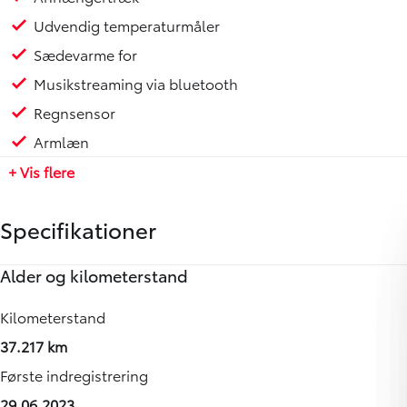
Udvendig temperaturmåler
Sædevarme for
Musikstreaming via bluetooth
Regnsensor
Armlæn
+ Vis flere
Specifikationer
Alder og kilometerstand
Motor og ydelse
Rummelighed og mål
Økonomi
Annoncedata
Kilometerstand
0-100 km/t
Køreklar vægt
Brændstofforbrug (NEDC)
Senest rettet
37.217 km
-
1819 kg
16,40 km/l
06-08-2026
Første indregistrering
Tophastighed
Totalvægt
Grøn ejerafgift (årlig)
Vognnummer
29.06.2023
170 km/t
3100 kg
8300
912867