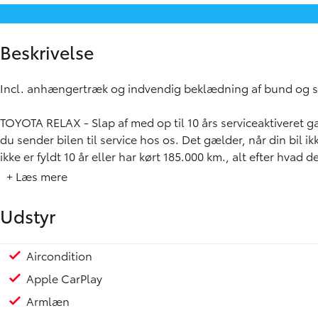
Beskrivelse
Incl. anhængertræk og indvendig beklædning af bund og s
TOYOTA RELAX - Slap af med op til 10 års serviceaktiveret 
du sender bilen til service hos os. Det gælder, når din bil 
ikke er fyldt 10 år eller har kørt 185.000 km., alt efter hvad 
+ Læs mere
Udstyr
Aircondition
Kopholder
Justerbart rat
Læderrat
Lyssensor
Gardin-airbag
Fører-airbag
ESP
Dæktrykssensor
1 ejer
Apple CarPlay
Armlæn