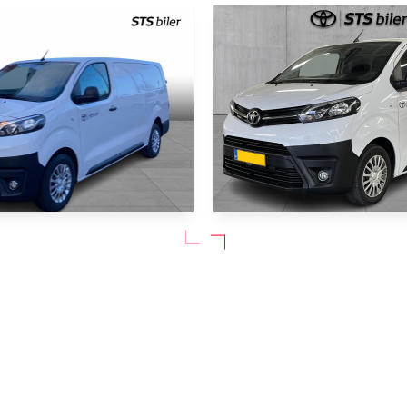
NYHED
roace
Toyota Proace
Long 2,0 D Comfort Master 144HK Van 8g Aut.
Long 2,0 D Comfort Master 
38.454 km
2024
Diesel
Ikast
209.900
 MOMS)
KONTANT (EKSKL. MOMS)
KR.