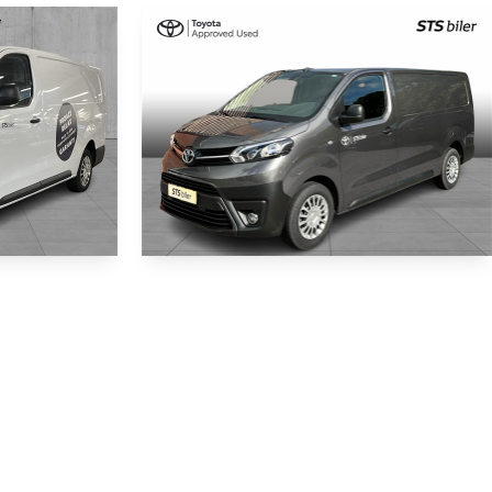
Toyota Proace
144HK Van 6g
2.0D 144hp Long/En skydedør COMFORT Master
29.545 km
2024
Diesel
Skive
224.900
224.900
KONTANT (EKSKL. MOMS)
KR.
KR.