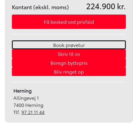
224.900 kr.
Kontant (ekskl. moms)
Få besked ved prisfald
Book prøvetur
Skriv til os
Beregn byttepris
Bliv ringet op
Herning
Allingevej 1
7400 Herning
Tlf.
97 21 11 44