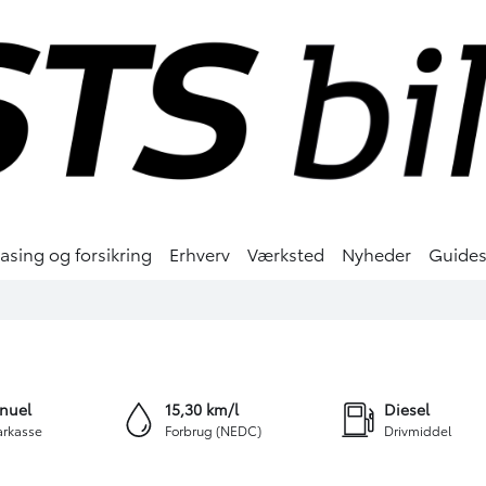
easing og forsikring
Erhverv
Værksted
Nyheder
Guide
.
MOMS)
+14
nuel
15,30 km/l
Diesel
rkasse
Forbrug (NEDC)
Drivmiddel