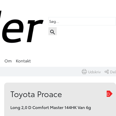
s
Om
Kontakt
Udskriv
Del
Book prøvetur
Skriv til os
Toyota Proace
D
Long 2,0 D Comfort Master 144HK Van 6g