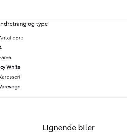
Indretning og type
Antal døre
4
Farve
Icy White
Karosseri
Varevogn
Lignende biler