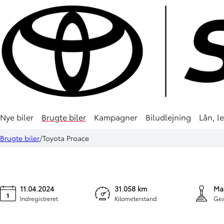
DEMO
Nye biler
Brugte biler
Kampagner
Biludlejning
Lån, l
Toyota Proace
224.900 kr
Brugte biler
Toyota Proace
Long 2,0 D Comfort Master 144HK Van 6g
KONTANT (EKSKL. 
11.04.2024
31.058 km
Ma
Indregistreret
Kilometerstand
Gea