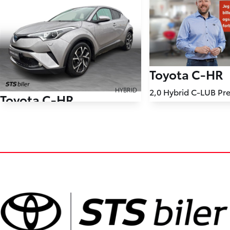
Toyota C-HR
HYBRID
Toyota C-HR
131.530 km
1,8 Hybrid C-LUB Multidrive S 122HK 5d Aut.
2020
Hybrid (Benzin / El)
64.424 km
Holstebro
2019
KONTANT
Hybrid (Benzin / El)
Lemvig
194.900
KONTANT
KR.
3.761
FINANSIERING
KR.