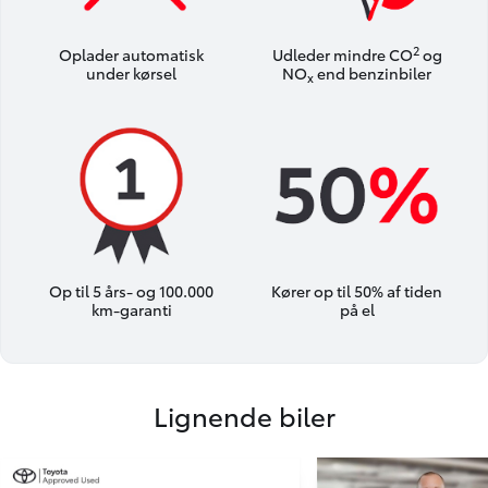
2
Oplader automatisk
Udleder mindre CO
og
under kørsel
NO
end benzinbiler
x
Op til 5 års- og 100.000
Kører op til 50% af tiden
km-garanti
på el
Lignende biler