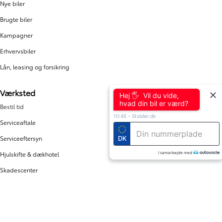
Nye biler
Brugte biler
Kampagner
Erhvervsbiler
Lån, leasing og forsikring
Værksted
Hej 🖐 Vil du vide,
hvad din bil er værd?
Bestil tid
10:45
-
Stsbiler.dk
Serviceaftale
Serviceeftersyn
DK
Hjulskifte & dækhotel
I samarbejde med
Skadescenter