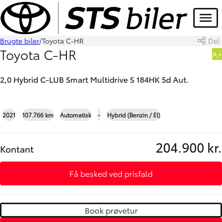
HYBRID
Menu
Brugte biler
Toyota C-HR
Del
Book prøvetur
Skriv til os
Toyota C-HR
A+
2,0 Hybrid C-LUB Smart Multidrive S 184HK 5d Aut.
+17
2021
107.766 km
Automatisk
-
Hybrid (Benzin / El)
204.900 kr.
Kontant
Få besked ved prisfald
Book prøvetur