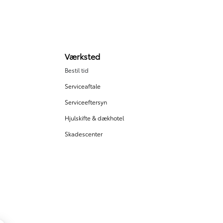
Værksted
Bestil tid
Hej 🖐 Vil du vide, hvad
Serviceaftale
din bil er værd?
Serviceeftersyn
22:41
-
Stsbiler.dk
Hjulskifte & dækhotel
DK
Skadescenter
I samarbejde med