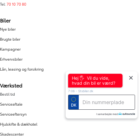
Tel:
70 10 70 80
Biler
Nye biler
Brugte biler
Kampagner
Erhvervsbiler
Lån, leasing og forsikring
Hej 🖐 Vil du vide,
hvad din bil er værd?
Værksted
7:06
-
Stsbiler.dk
Bestil tid
Serviceaftale
DK
Serviceeftersyn
I samarbejde med
Hjulskifte & dækhotel
Skadescenter