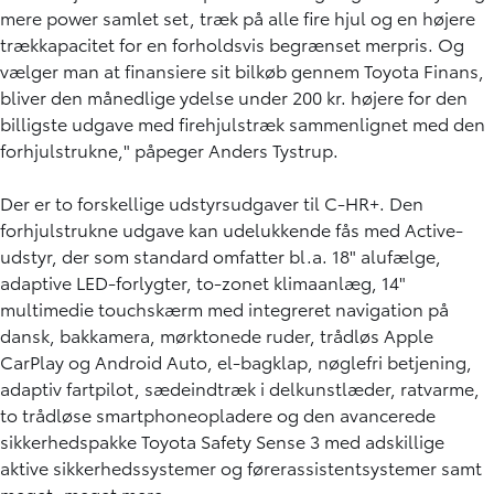
mere power samlet set, træk på alle fire hjul og en højere
trækkapacitet for en forholdsvis begrænset merpris. Og
vælger man at finansiere sit bilkøb gennem Toyota Finans,
bliver den månedlige ydelse under 200 kr. højere for den
billigste udgave med firehjulstræk sammenlignet med den
forhjulstrukne," påpeger Anders Tystrup.
Der er to forskellige udstyrsudgaver til C-HR+. Den
forhjulstrukne udgave kan udelukkende fås med Active-
udstyr, der som standard omfatter bl.a. 18" alufælge,
adaptive LED-forlygter, to-zonet klimaanlæg, 14"
multimedie touchskærm med integreret navigation på
dansk, bakkamera, mørktonede ruder, trådløs Apple
CarPlay og Android Auto, el-bagklap, nøglefri betjening,
adaptiv fartpilot, sædeindtræk i delkunstlæder, ratvarme,
to trådløse smartphoneopladere og den avancerede
sikkerhedspakke Toyota Safety Sense 3 med adskillige
aktive sikkerhedssystemer og førerassistentsystemer samt
meget, meget mere.