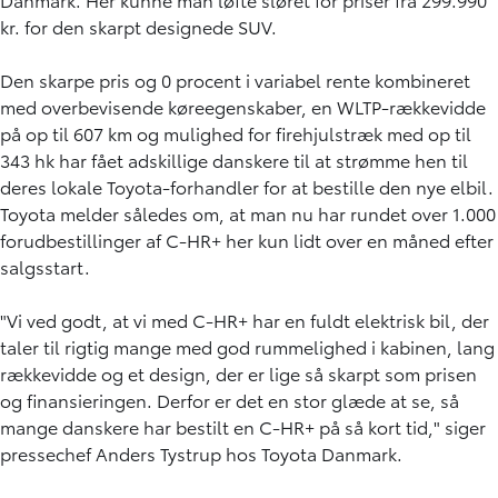
kr. for den skarpt designede SUV.
Den skarpe pris og 0 procent i variabel rente kombineret
med overbevisende køreegenskaber, en WLTP-rækkevidde
på op til 607 km og mulighed for firehjulstræk med op til
343 hk har fået adskillige danskere til at strømme hen til
deres lokale Toyota-forhandler for at bestille den nye elbil.
Toyota melder således om, at man nu har rundet over 1.000
forudbestillinger af C-HR+ her kun lidt over en måned efter
salgsstart.
"Vi ved godt, at vi med C-HR+ har en fuldt elektrisk bil, der
taler til rigtig mange med god rummelighed i kabinen, lang
rækkevidde og et design, der er lige så skarpt som prisen
og finansieringen. Derfor er det en stor glæde at se, så
mange danskere har bestilt en C-HR+ på så kort tid," siger
pressechef Anders Tystrup hos Toyota Danmark.