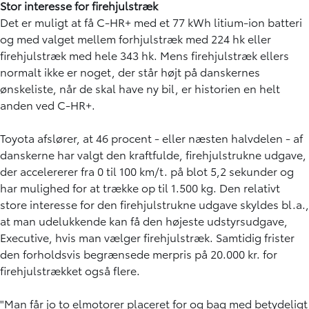
Stor interesse for firehjulstræk
Det er muligt at få C-HR+ med et 77 kWh litium-ion batteri
og med valget mellem forhjulstræk med 224 hk eller
firehjulstræk med hele 343 hk. Mens firehjulstræk ellers
normalt ikke er noget, der står højt på danskernes
ønskeliste, når de skal have ny bil, er historien en helt
anden ved C-HR+.
Toyota afslører, at 46 procent - eller næsten halvdelen - af
danskerne har valgt den kraftfulde, firehjulstrukne udgave,
der accelererer fra 0 til 100 km/t. på blot 5,2 sekunder og
har mulighed for at trække op til 1.500 kg. Den relativt
store interesse for den firehjulstrukne udgave skyldes bl.a.,
at man udelukkende kan få den højeste udstyrsudgave,
Executive, hvis man vælger firehjulstræk. Samtidig frister
den forholdsvis begrænsede merpris på 20.000 kr. for
firehjulstrækket også flere.
"Man får jo to elmotorer placeret for og bag med betydeligt