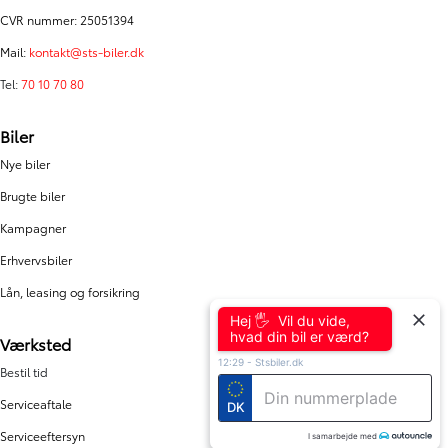
CVR nummer: 25051394
Mail:
kontakt@sts-biler.dk
Tel:
70 10 70 80
Biler
Nye biler
Brugte biler
Kampagner
Erhvervsbiler
Lån, leasing og forsikring
Hej 🖐 Vil du vide,
hvad din bil er værd?
Værksted
12:29
-
Stsbiler.dk
Bestil tid
Serviceaftale
DK
Serviceeftersyn
I samarbejde med