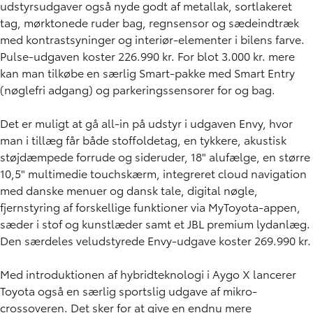
udstyrsudgaver også nyde godt af metallak, sortlakeret
tag, mørktonede ruder bag, regnsensor og sædeindtræk
med kontrastsyninger og interiør-elementer i bilens farve.
Pulse-udgaven koster 226.990 kr. For blot 3.000 kr. mere
kan man tilkøbe en særlig Smart-pakke med Smart Entry
(nøglefri adgang) og parkeringssensorer for og bag.
Det er muligt at gå all-in på udstyr i udgaven Envy, hvor
man i tillæg får både stoffoldetag, en tykkere, akustisk
støjdæmpede forrude og sideruder, 18" alufælge, en større
10,5" multimedie touchskærm, integreret cloud navigation
med danske menuer og dansk tale, digital nøgle,
fjernstyring af forskellige funktioner via MyToyota-appen,
sæder i stof og kunstlæder samt et JBL premium lydanlæg.
Den særdeles veludstyrede Envy-udgave koster 269.990 kr.
Med introduktionen af hybridteknologi i Aygo X lancerer
Toyota også en særlig sportslig udgave af mikro-
crossoveren. Det sker for at give en endnu mere