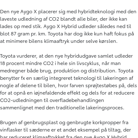
Den nye Aygo X placerer sig med hybridteknologi med den
laveste udledning af CO2 blandt alle biler, der ikke kan
lades op med stik. Aygo X Hybrid udleder således ned til
blot 87 gram pr. km. Toyota har dog ikke kun haft fokus på
at minimere bilens klimaaftryk under selve kørslen.
Toyota vurderer, at den nye hybridudgave samlet udleder
18 procent mindre CO2 i hele sin livscyklus, når man
medregner både brug, produktion og distribution. Toyota
benytter fx en særlig integreret teknologi til lakeringen af
nogle af delene til bilen, hvor farven sprøjtestøbes på, dels
for at opnå en iøjnefaldende effekt og dels for at reducere
CO2-udledningen til overfladebehandlingen
sammenlignet med den traditionelle lakeringsproces.
Brugen af genbrugsplast og genbrugte korkpropper fra
vinflasker til sæderne er et andet eksempel på tiltag, der
har reduceret klimaaftrykket fra den nye Aygo X Hybrid.