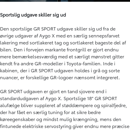
Sportslig udgave skiller sig ud
Den sportslige GR SPORT udgave skiller sig ud fra de
øvrige udgaver af Aygo X med en særlig sennepsfarvet
lakering med sortlakeret tag og sortlakeret bageste del af
bilen. Den i forvejen markante frontgrill er gjort endnu
mere bemærkelsesværdig med et særligt mønstret gitter
kendt fra andre GR-modeller i Toyota-familien. Inde i
kabinen, der i GR SPORT udgaven holdes i grå og sorte
nuancer, er forskellige GR-logoer nænsomt integreret.
GR SPORT udgaven er gjort en tand sjovere end i
standardudgaven af Aygo X. Sportslige 18" GR SPORT
alufælge bliver suppleret af støddæmpere og spiralfjedre,
der har fået en særlig tuning for at sikre bedre
køreegenskaber og mindst mulig krængning, mens den
fintunede elektriske servostyring giver endnu mere præcise