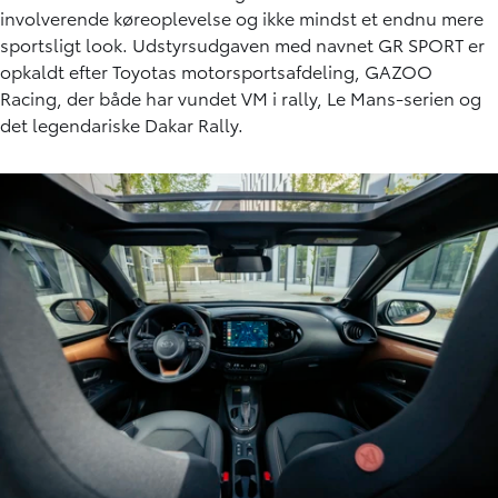
involverende køreoplevelse og ikke mindst et endnu mere
sportsligt look. Udstyrsudgaven med navnet GR SPORT er
opkaldt efter Toyotas motorsportsafdeling, GAZOO
Racing, der både har vundet VM i rally, Le Mans-serien og
det legendariske Dakar Rally.