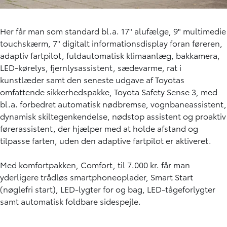
Her får man som standard bl.a. 17" alufælge, 9" multimedie
touchskærm, 7" digitalt informationsdisplay foran føreren,
adaptiv fartpilot, fuldautomatisk klimaanlæg, bakkamera,
LED-kørelys, fjernlysassistent, sædevarme, rat i
kunstlæder samt den seneste udgave af Toyotas
omfattende sikkerhedspakke, Toyota Safety Sense 3, med
bl.a. forbedret automatisk nødbremse, vognbaneassistent,
dynamisk skiltegenkendelse, nødstop assistent og proaktiv
førerassistent, der hjælper med at holde afstand og
tilpasse farten, uden den adaptive fartpilot er aktiveret.
Med komfortpakken, Comfort, til 7.000 kr. får man
yderligere trådløs smartphoneoplader, Smart Start
(nøglefri start), LED-lygter for og bag, LED-tågeforlygter
samt automatisk foldbare sidespejle.