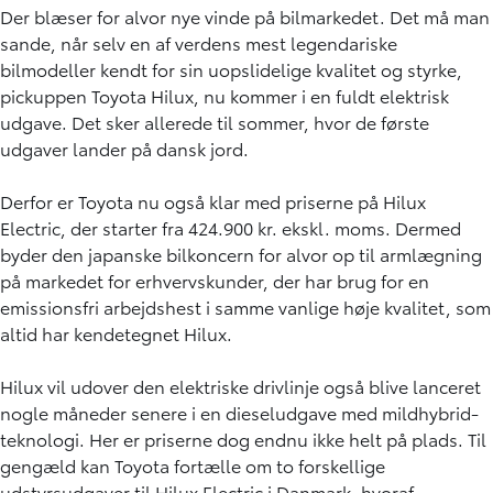
Der blæser for alvor nye vinde på bilmarkedet. Det må man
sande, når selv en af verdens mest legendariske
bilmodeller kendt for sin uopslidelige kvalitet og styrke,
pickuppen Toyota Hilux, nu kommer i en fuldt elektrisk
udgave. Det sker allerede til sommer, hvor de første
udgaver lander på dansk jord.
Derfor er Toyota nu også klar med priserne på Hilux
Electric, der starter fra 424.900 kr. ekskl. moms. Dermed
byder den japanske bilkoncern for alvor op til armlægning
på markedet for erhvervskunder, der har brug for en
emissionsfri arbejdshest i samme vanlige høje kvalitet, som
altid har kendetegnet Hilux.
Hilux vil udover den elektriske drivlinje også blive lanceret
nogle måneder senere i en dieseludgave med mildhybrid-
teknologi. Her er priserne dog endnu ikke helt på plads. Til
gengæld kan Toyota fortælle om to forskellige
udstyrsudgaver til Hilux Electric i Danmark, hvoraf