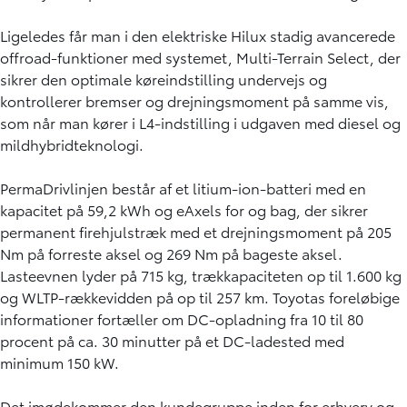
Ligeledes får man i den elektriske Hilux stadig avancerede
offroad-funktioner med systemet, Multi-Terrain Select, der
sikrer den optimale køreindstilling undervejs og
kontrollerer bremser og drejningsmoment på samme vis,
som når man kører i L4-indstilling i udgaven med diesel og
mildhybridteknologi.
PermaDrivlinjen består af et litium-ion-batteri med en
kapacitet på 59,2 kWh og eAxels for og bag, der sikrer
permanent firehjulstræk med et drejningsmoment på 205
Nm på forreste aksel og 269 Nm på bageste aksel.
Lasteevnen lyder på 715 kg, trækkapaciteten op til 1.600 kg
og WLTP-rækkevidden på op til 257 km. Toyotas foreløbige
informationer fortæller om DC-opladning fra 10 til 80
procent på ca. 30 minutter på et DC-ladested med
minimum 150 kW.
Det imødekommer den kundegruppe inden for erhverv og