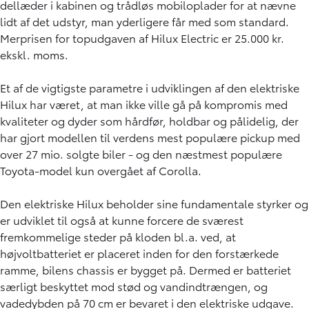
dellæder i kabinen og trådløs mobiloplader for at nævne
lidt af det udstyr, man yderligere får med som standard.
Merprisen for topudgaven af Hilux Electric er 25.000 kr.
ekskl. moms.
Et af de vigtigste parametre i udviklingen af den elektriske
Hilux har været, at man ikke ville gå på kompromis med
kvaliteter og dyder som hårdfør, holdbar og pålidelig, der
har gjort modellen til verdens mest populære pickup med
over 27 mio. solgte biler - og den næstmest populære
Toyota-model kun overgået af Corolla.
Den elektriske Hilux beholder sine fundamentale styrker og
er udviklet til også at kunne forcere de sværest
fremkommelige steder på kloden bl.a. ved, at
højvoltbatteriet er placeret inden for den forstærkede
ramme, bilens chassis er bygget på. Dermed er batteriet
særligt beskyttet mod stød og vandindtrængen, og
vadedybden på 70 cm er bevaret i den elektriske udgave.