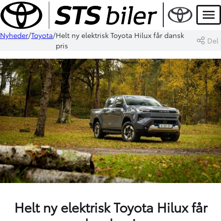
Men
Nyheder
Toyota
Helt ny elektrisk Toyota Hilux får dansk
Del
pris
Helt ny elektrisk Toyota Hilux får