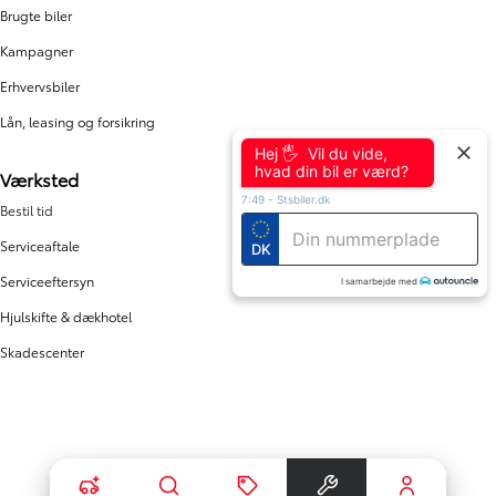
Brugte biler
Kampagner
Erhvervsbiler
Lån, leasing og forsikring
Hej 🖐 Vil du vide,
hvad din bil er værd?
Værksted
7:49
-
Stsbiler.dk
Bestil tid
Serviceaftale
DK
Serviceeftersyn
I samarbejde med
Hjulskifte & dækhotel
Skadescenter