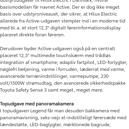
basismodellen får navnet Active. Der er dog ikke meget
basis over udstyrsniveauet, der sikrer, at Hilux Electric
allerede fra Active-udgaven stempler ind i en moderne tid
med bl.a. et stort 12,3" digitalt førerinformationsdisplay
placeret direkte foran føreren.
Derudover byder Active-udgaven også på en centralt
placeret 12,3" multimedie touchskærm med trådløs
integration af smartphone, adaptiv fartpilot, LED-forlygter,
nøglefri betjening, varme i forruden, læderrat med varme,
avancerede terrænindstillinger, varmepumpe, 230
volt/1500W strømudtag, den avancerede sikkerhedspakke
Toyota Safety Sense 3 samt meget, meget mere.
Topudgave med panoramakamera
I topudgaven Legend får man desuden bakkamera med
panoramavisning, seks-vejs el-indstilleligt førersæde med
lændestøtte, LED-baglygter, mørktonede bagrude,