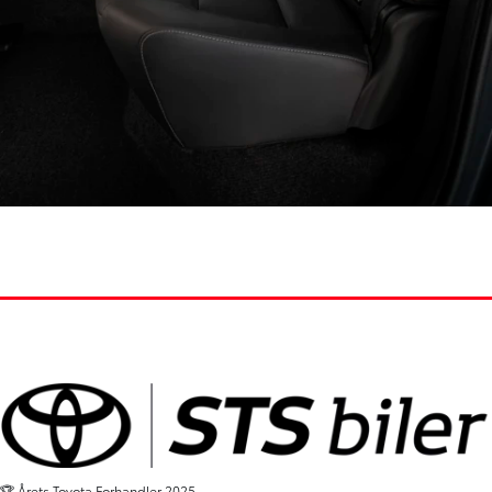
2
/
5
🏆 Årets Toyota Forhandler 2025