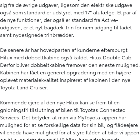
sig fra de øvrige udgaver, ligesom den elektriske udgave
også som standard er udstyret med 17" alufælge. Et par af
de nye funktioner, der også er standard fra Active-
udgaven, er et nyt bagdæk-trin for nem adgang til ladet
samt nydesignede trinbrædder.
De senere år har hovedparten af kunderne efterspurgt
Hilux med dobbeltkabine også kaldet Hilux Double Cab.
Derfor bliver dobbeltkabine fremover den eneste mulighed.
Kabinen har fået en generel opgradering med en højere
oplevet materialekvalitet inspireret af kabinen i den nye
Toyota Land Cruiser.
Kommende ejere af den nye Hilux kan se frem til en
gnidningsfri tilslutning af bilen til Toyotas Connected
Services. Det betyder, at man via MyToyota-appen har
mulighed for at se forskellige data for sin bil, og flådeejere
vil endda have mulighed for at styre flåden af biler vi appen
og bl.a. se data for op til 10 biler, herunder hvor de