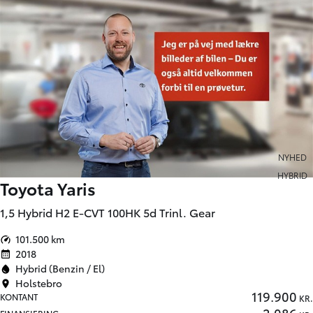
NYHED
HYBRID
Toyota Yaris
1,5 Hybrid H2 E-CVT 100HK 5d Trinl. Gear
101.500 km
2018
Hybrid (Benzin / El)
Holstebro
119.900
KONTANT
KR.
2.086