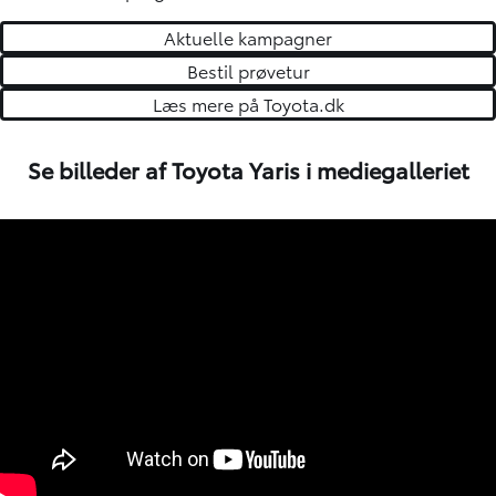
Aktuelle kampagner
Bestil prøvetur
Læs mere på Toyota.dk
Se billeder af Toyota Yaris i mediegalleriet
7
/
10