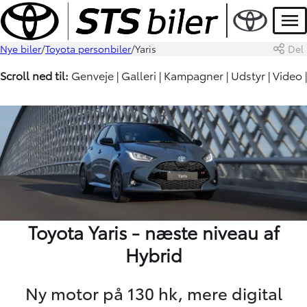
Men
Nye biler
Toyota personbiler
Yaris
Del
Scroll ned til:
Genveje
|
Galleri
|
Kampagner
|
Udstyr
|
Video
|
Toyota Yaris - næste niveau af
Hybrid
Ny motor på 130 hk, mere digital