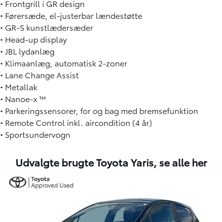
• Frontgrill i GR design
• Førersæde, el-justerbar lændestøtte
• GR-S kunstlædersæder
• Head-up display
• JBL lydanlæg
• Klimaanlæg, automatisk 2-zoner
• Lane Change Assist
• Metallak
• Nanoe-x ™
• Parkeringssensorer, for og bag med bremsefunktion
• Remote Control inkl. aircondition (4 år)
• Sportsundervogn
Udvalgte brugte Toyota Yaris,
se alle her