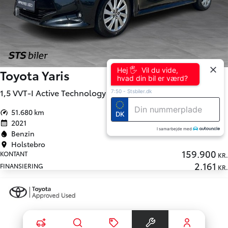
Hej 🖐 Vil du vide,
Toyota Yaris
hvad din bil er værd?
1,5 VVT-I Active Technology 125HK 5d 6g
7:50
-
Stsbiler.dk
51.680 km
DK
2021
I samarbejde med
Benzin
Holstebro
159.900
KONTANT
KR.
2.161
FINANSIERING
KR.