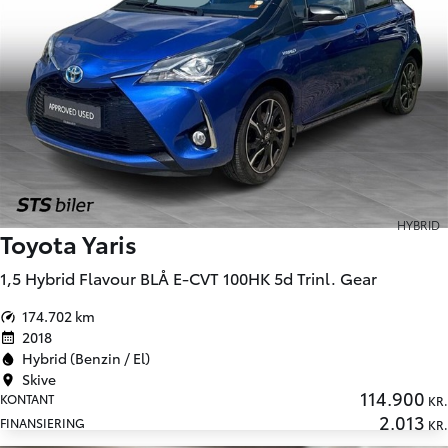
HYBRID
Toyota Yaris
1,5 Hybrid Flavour BLÅ E-CVT 100HK 5d Trinl. Gear
174.702 km
2018
Hybrid (Benzin / El)
Skive
114.900
KONTANT
KR.
2.013
FINANSIERING
KR.