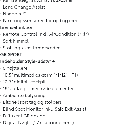
• Lane Change Assist
• Nanoe-x ™
• Parkeringssensorer, for og bag med
bremsefunktion
• Remote Control Inkl. AirCondition (4 år)
• Sort himmel
• Stof- og kunstlædersæder
GR SPORT
Indeholder Style-udstyr +
• 6 højttalere
• 10,5” multimedieskærm (MM21 - T1)
• 12,3” digitalt cockpit
• 18” alufælge med røde elementer
• Ambiente belysning
• Bitone (sort tag og stolper)
• Blind Spot Monitor inkl. Safe Exit Assist
• Diffuser i GR design
• Digital Nøgle (1 års abonnement)