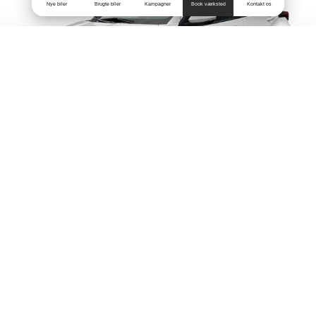
Nye biler
Brugte biler
Kampagner
Book værksted
Kontakt os
HYBRID
Toyota Yaris
1,5 Hybrid Active Technology 116HK 5d Trinl. Gear
106.893 km
2023
Hybrid (Benzin / El)
Ikast
169.900
KONTANT
KR.
1.924
FINANSIERING
KR.