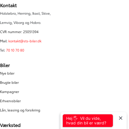
Kontakt
Holstebro, Herning, Ikast, Skive,
Lemvig, Viborg og Hobro.
CVR nummer: 25051394
Mail:
kontakt@sts-biler.dk
Tel:
70 10 70 80
Biler
Nye biler
Brugte biler
Kampagner
Erhvervsbiler
Lån, leasing og forsikring
Hej 🖐 Vil du vide,
hvad din bil er værd?
Værksted