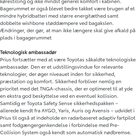
kørestilling og ikke mindst generel komfort i kabinen.
Bagerummet er også blevet bedre takket være brugen af et
mindre hybridbatteri med større energitæthed samt
dobbelte wishbone støddæmpere ved bagakslen.
Ændringer, der gør, at man ikke længere skal give afkald på
plads i bagagerummet
Teknologisk ambassadør
Prius fortsætter med at være Toyotas såkaldte teknologiske
ambassadør. Den er et udstillingsvindue for relevante
teknologier, der øger niveauet inden for sikkerhed,
præstation og komfort. Sikkerhed forbliver nemlig en
prioritet med det TNGA-chassis, der er optimeret til at yde
en ekstra god beskyttelse ved en eventuel kollision.
Samtidig er Toyota Safety Sense sikkerhedspakken –
allerede kendt fra AYGO, Yaris, Auris og Avensis – udvidet i
Prius til også at indeholde en radarbaseret adaptiv fartpilot
samt fodgængergenkendelse i forbindelse med Pre-
Collision System også kendt som automatisk nødbremse.