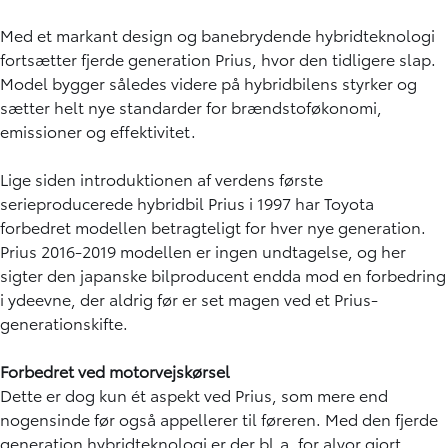
Med et markant design og banebrydende hybridteknologi
fortsætter fjerde generation Prius, hvor den tidligere slap.
Model bygger således videre på hybridbilens styrker og
sætter helt nye standarder for brændstoføkonomi,
emissioner og effektivitet.
Lige siden introduktionen af verdens første
serieproducerede hybridbil Prius i 1997 har Toyota
forbedret modellen betragteligt for hver nye generation.
Prius 2016-2019 modellen er ingen undtagelse, og her
sigter den japanske bilproducent endda mod en forbedring
i ydeevne, der aldrig før er set magen ved et Prius-
generationskifte.
Forbedret ved motorvejskørsel
Dette er dog kun ét aspekt ved Prius, som mere end
nogensinde før også appellerer til føreren. Med den fjerde
generation hybridteknologi er der bl.a. for alvor gjort