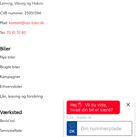
Lemvig, Viborg og Hobro.
CVR nummer: 25051394
Mail:
kontakt@sts-biler.dk
Tel:
70 10 70 80
Biler
Nye biler
Brugte biler
Kampagner
Erhvervsbiler
Lån, leasing og forsikring
Hej 🖐 Vil du vide,
hvad din bil er værd?
Værksted
5:44
-
Stsbiler.dk
Bestil tid
Serviceaftale
DK