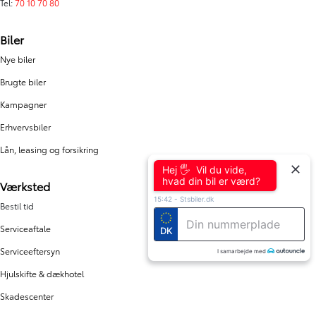
Tel:
70 10 70 80
Biler
Nye biler
Brugte biler
Kampagner
Erhvervsbiler
Lån, leasing og forsikring
Hej 🖐 Vil du vide,
hvad din bil er værd?
Værksted
15:42
-
Stsbiler.dk
Bestil tid
Serviceaftale
DK
Serviceeftersyn
I samarbejde med
Hjulskifte & dækhotel
Skadescenter