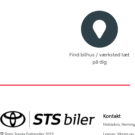
Find bilhus / værksted tæt
på dig
Kontakt
Holstebro, Herning,
Lemvig, Viborg og
🏆 Årets Toyota Forhandler 2025