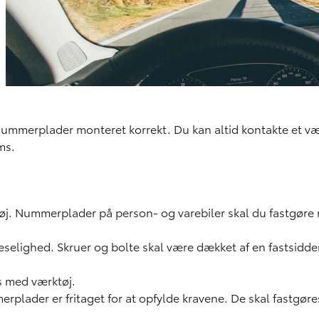
ne nummerplader monteret korrekt. Du kan altid kontakte et 
oms.
j. Nummerplader på person- og varebiler skal du fastgøre me
elighed. Skruer og bolte skal være dækket af en fastsid
s med værktøj.
rplader er fritaget for at opfylde kravene. De skal fastgøre