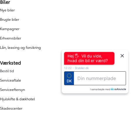
Biler
Nye biler
Brugte biler
Kampagner
Erhvervsbiler
Lån, leasing og forsikring
Hej 🖐 Vil du vide,
hvad din bil er værd?
Værksted
12:22
-
Stsbiler.dk
Bestil tid
Serviceaftale
DK
Serviceeftersyn
I samarbejde med
Hjulskifte & dækhotel
Skadescenter