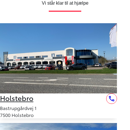
3.082
FINANSIERING
FINANSIERING
KR.
Vi står klar til at hjælpe
Holstebro
Bastrupgårdvej 1
7500 Holstebro