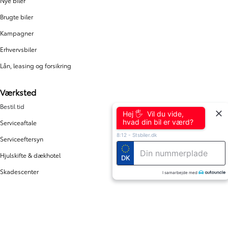
Nye biler
Brugte biler
Kampagner
Erhvervsbiler
Lån, leasing og forsikring
Værksted
Bestil tid
Hej 🖐 Vil du vide,
hvad din bil er værd?
Serviceaftale
8:12
-
Stsbiler.dk
Serviceeftersyn
Hjulskifte & dækhotel
DK
Skadescenter
I samarbejde med