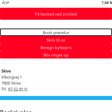
ÅOP
7,68 %
Få besked ved prisfald
Book prøvetur
Skriv til os
Beregn byttepris
Bliv ringet op
Skive
Viborgvej 1
7800 Skive
Tlf.
97 52 91 11
Beskrivelse