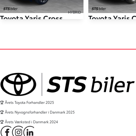
HYBRID
Toyota Yaris Cross
Toyota Yaris 
1,5 Hybrid Style Technology Plus 116HK 5d Trinl. Gear
42.411 km
49.000 km
2021
2022
Hybrid (Benzin / El)
Hybrid (Benzin / El)
Viborg
Skive
209.000
KONTANT
KONTANT
KR.
FINANSIERING
🏆 Årets Toyota Forhandler 2025
🏆 Årets Nyvognsforhandler i Danmark 2025
🏆 Årets Værksted i Danmark 2024