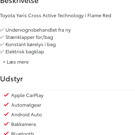
Toyota Yaris Cross Active Technology i Flame Red
✅ Undervognsbehandlet fra ny
✅ Stænklapper for/bag
✅ Konstant kørelys i bag
✅ Elektrisk bagklap
✅ 100% nøglefri
+ Læs mere
✅ Trådløs Apple Carplay / Android Auto
✅ Adaptiv fartpilot samt vejbaneassistent
Udstyr
✅ Varme i rat samt forsæder
Apple CarPlay
Radio
Servo
Regnsensor
Udvendig temperaturmåler
USB stik
Alufælge
Fuld LED forlygter
LED baglygter
Tågelygter
Armlæn
Armlæn bag
Højdejusterbart førersæde
Justerbart rat
Kopholder
Læderrat
Rat m. varme
ABS
Airbag
Antispin
ESP
Isofix
Selealarm
Skiltegenkendelse
Vejbaneassistent
Mulighed for attraktiv finansiering gennem Toyota Fin
Toyota Relax - Serviceaktiveret garanti op til 10 år/185
Automatgear
Android Auto
Bakkamera
Bluetooth