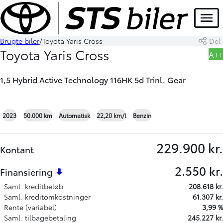
Menu
Brugte biler
Toyota Yaris Cross
Del
Book prøvetur
Skriv til os
Toyota Yaris Cross
A++
1,5 Hybrid Active Technology 116HK 5d Trinl. Gear
+4
2023
50.000 km
Automatisk
22,20 km/l
Benzin
229.900 kr.
Kontant
2.550 kr.
Finansiering
Saml. kreditbeløb
208.618 kr.
Saml. kreditomkostninger
61.307 kr.
Rente (variabel)
3,99 %
Saml. tilbagebetaling
245.227 kr.