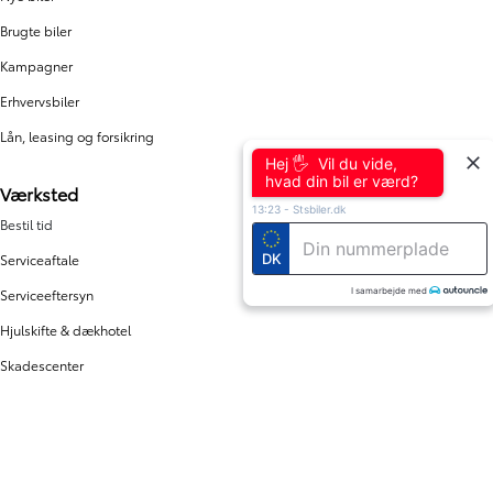
Brugte biler
Kampagner
Erhvervsbiler
Lån, leasing og forsikring
Hej 🖐 Vil du vide,
hvad din bil er værd?
Værksted
13:23
-
Stsbiler.dk
Bestil tid
DK
Serviceaftale
I samarbejde med
Serviceeftersyn
Hjulskifte & dækhotel
Skadescenter