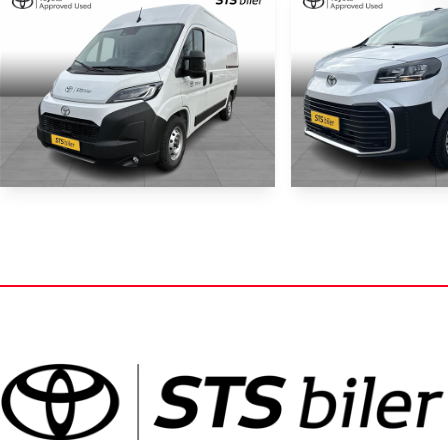
Toyota Proace Max
Toyota Proac
Medium 2,2 D Comfort Master To skydedør m. højt tag 140HK Van 8g Aut.
10.070 km
11.736 km
2024
2024
Diesel
Diesel
Skive
Skive
279.900
KONTANT (EKSKL. MOMS)
KONTANT (EKSKL. MOMS)
KR.