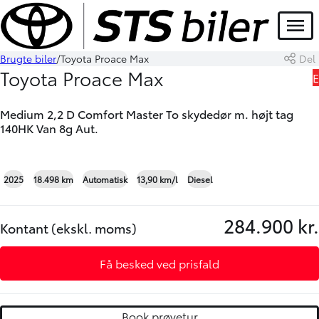
Menu
Brugte biler
Toyota Proace Max
Del
Book prøvetur
Skriv til os
Toyota Proace Max
E
Medium 2,2 D Comfort Master To skydedør m. højt tag
140HK Van 8g Aut.
+16
2025
18.498 km
Automatisk
13,90 km/l
Diesel
284.900 kr.
Kontant (ekskl. moms)
Få besked ved prisfald
Book prøvetur