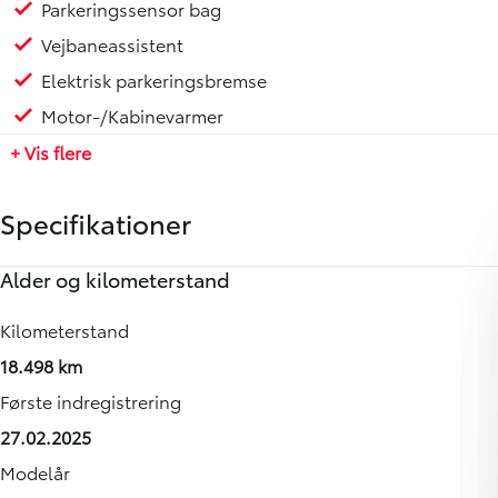
Parkeringssensor bag
Vejbaneassistent
Elektrisk parkeringsbremse
Motor-/Kabinevarmer
+ Vis flere
Specifikationer
Alder og kilometerstand
Motor og ydelse
Rummelighed og mål
Økonomi
Annoncedata
Kilometerstand
0-100 km/t
Køreklar vægt
Brændstofforbrug (NEDC)
Senest rettet
18.498 km
-
2278 kg
13,90 km/l
05-08-2026
Første indregistrering
Tophastighed
Totalvægt
Grøn ejerafgift (årlig)
Vognnummer
27.02.2025
152 km/t
3500 kg
10580
915175
Modelår
Maksimal effekt
Antal sæder
Leveringsomkostninger (inkl.)