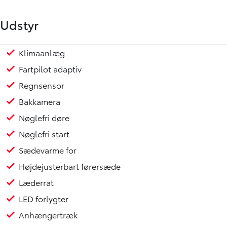
Udstyr
Klimaanlæg
Mulighed for attraktiv finansiering gennem Toyota Fin
Toyota Relax - Serviceaktiveret garanti op til 10 år/185
Fartpilot adaptiv
Regnsensor
Bakkamera
Nøglefri døre
Nøglefri start
Sædevarme for
Højdejusterbart førersæde
Læderrat
LED forlygter
Anhængertræk