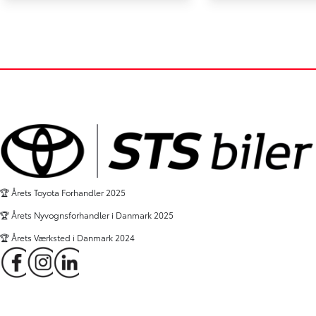
Medium 2,0 D Comfort Master m/ To skydedør 144HK Van 6g
27.616 km
78.956 km
2024
2024
Diesel
Diesel
Viborg
Holstebro
229.900
KONTANT (EKSKL. MOMS)
KONTANT (EKSKL. MOMS)
KR.
🏆 Årets Toyota Forhandler 2025
🏆 Årets Nyvognsforhandler i Danmark 2025
🏆 Årets Værksted i Danmark 2024