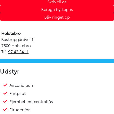
Skriv til os
Beregn byttepris
Bliv ringet op
Holstebro
Bastrupgårdvej 1
7500 Holstebro
Tlf.
97 42 34 11
Udstyr
Aircondition
ESP
1 ejer
Fartpilot
Fjernbetjent centrallås
Elruder for