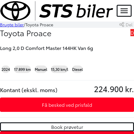
Menu
Brugte biler
Toyota Proace
Del
Book prøvetur
Skriv til os
Toyota Proace
D
Long 2,0 D Comfort Master 144HK Van 6g
+15
2024
17.899 km
Manuel
15,30 km/l
Diesel
224.900 kr.
Kontant (ekskl. moms)
Få besked ved prisfald
Book prøvetur