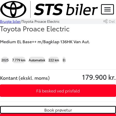
Menu
Brugte biler
Toyota Proace Electric
Del
Book prøvetur
Skriv til os
Toyota Proace Electric
Medium EL Base++ m/Bagklap 136HK Van Aut.
+14
2025
7.779 km
Automatisk
222 km
El
179.900 kr.
Kontant (ekskl. moms)
Få besked ved prisfald
Book prøvetur