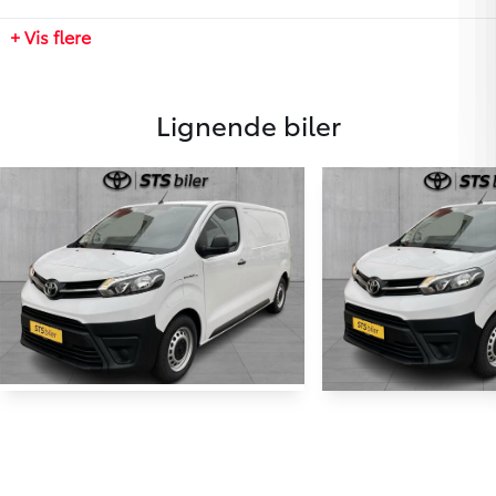
Tilkoblingsvægt uden bremser
+ Vis flere
750 kg
Lignende biler
Toyota Proace Electric
Toyota Proace
Medium EL Comfort m/Bagklap 136HK Van Aut.
3.700 km
4.211 km