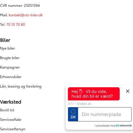
CVR nummer: 25051394
Mail:
kontakt@sts-biler.dk
Tel:
70 10 70 80
Biler
Nye biler
Brugte biler
Kampagner
Erhvervsbiler
Lån, leasing og forsikring
Hej 🖐 Vil du vide,
hvad din bil er værd?
Værksted
2:11
-
Stsbiler.dk
Bestil tid
DK
Serviceaftale
I samarbejde med
Serviceeftersyn