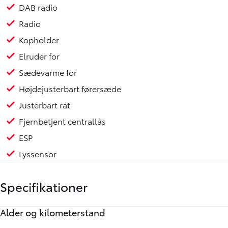
DAB radio
Radio
Kopholder
Elruder for
Sædevarme for
Højdejusterbart førersæde
Justerbart rat
Fjernbetjent centrallås
ESP
Lyssensor
Specifikationer
Alder og kilometerstand
Motor og ydelse
Elektriske egenskaber
Rummelighed og mål
Økonomi
Annoncedata