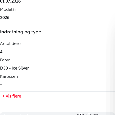
01.07.2026
-
-
-
-
917914
Modelår
Maksimal effekt
CO2 Udledning
Antal sæder
Leveringsomkostninger (inkl.)
2026
0 HK
-
-
4.680 kr.
Drivmiddel
Maks. ladeeffekt
Bredde
Indretning og type
El
-
-
Geartype
Maks. ladeeffekt (hjemme)
Højde
Antal døre
-
-
-
4
Længde
Farve
-
D30 - Ice Silver
Tilkoblingsvægt med bremser
Karosseri
-
-
Tilkoblingsvægt uden bremser
+ Vis flere
-