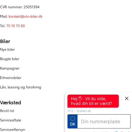
CVR nummer: 25051394
Mail:
kontakt@sts-biler.dk
Tel:
70 10 70 80
Biler
Nye biler
Brugte biler
Kampagner
Erhvervsbiler
Lån, leasing og forsikring
Hej 🖐 Vil du vide,
Værksted
hvad din bil er værd?
Bestil tid
3:12
-
Stsbiler.dk
Serviceaftale
DK
Serviceeftersyn