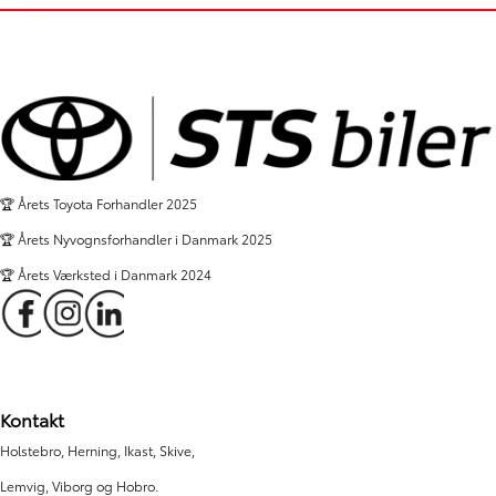
El
El
Herning
Skive
399.900
KONTANT
KONTANT
KR.
5.517
FINANSIERING
FINANSIERING
KR.
🏆 Årets Toyota Forhandler 2025
🏆 Årets Nyvognsforhandler i Danmark 2025
🏆 Årets Værksted i Danmark 2024
Kontakt
Holstebro, Herning, Ikast, Skive,
Lemvig, Viborg og Hobro.