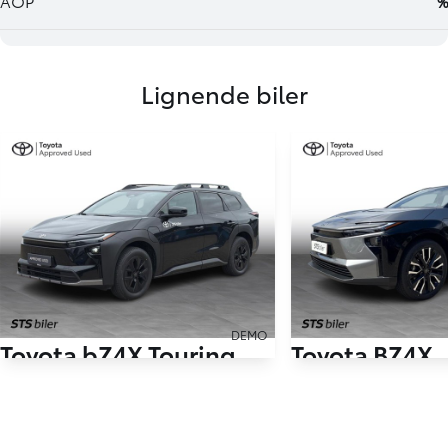
Lignende biler
DEMO
Toyota bZ4X Touring
Toyota BZ4X
280 kW (380 hk) aut. gear AWD Executive
3.500 km
9.000 km
2026
2026