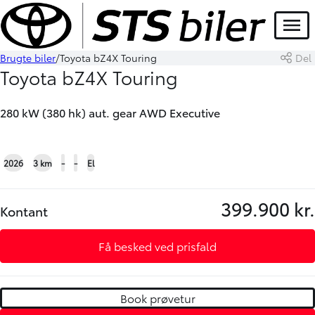
DEMO
Menu
Brugte biler
Toyota bZ4X Touring
Del
Book prøvetur
Skriv til os
Toyota bZ4X Touring
280 kW (380 hk) aut. gear AWD Executive
+29
2026
3 km
-
-
El
399.900 kr.
Kontant
Få besked ved prisfald
Book prøvetur