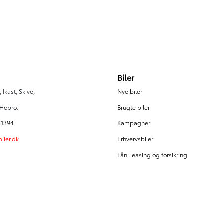
26.000 km
2024
El
Lemvig
279.900
KONTANT
KR.
2.875
FINANSIERING
KR.
Biler
 Ikast, Skive,
Nye biler
 Hobro.
Brugte biler
51394
Kampagner
iler.dk
Erhvervsbiler
Lån, leasing og forsikring