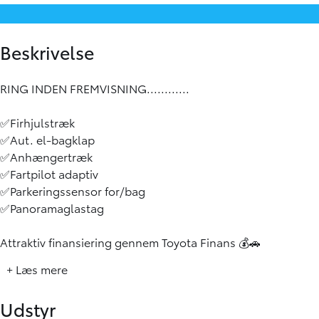
Beskrivelse
RING INDEN FREMVISNING............
✅Firhjulstræk
✅Aut. el-bagklap
✅Anhængertræk
✅Fartpilot adaptiv
✅Parkeringssensor for/bag
✅Panoramaglastag
Attraktiv finansiering gennem Toyota Finans 💰🚗
+ Læs mere
Toyota Forsikring🗒️🧑‍🔧
Udstyr
Mulighed for serviceaftale 📋😊