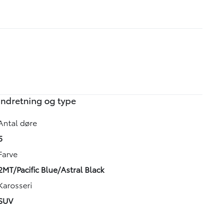
Indretning og type
Antal døre
5
Farve
2MT/Pacific Blue/Astral Black
Karosseri
SUV