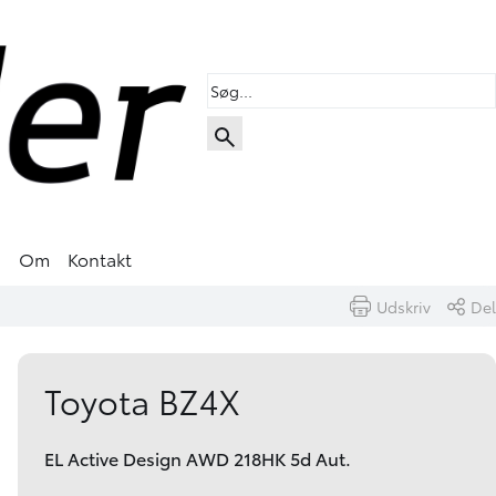
s
Om
Kontakt
Udskriv
Del
Book prøvetur
Skriv til os
Toyota BZ4X
EL Active Design AWD 218HK 5d Aut.