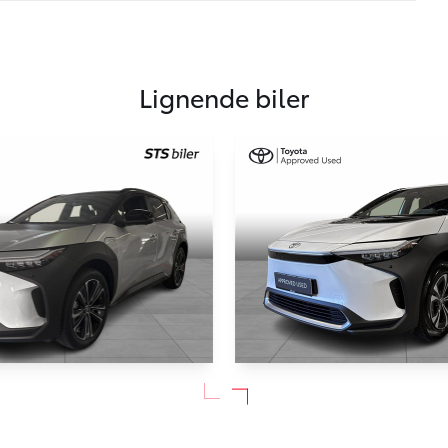
Lignende biler
BZ4X
Toyota BZ4X
ign AWD 218HK 5d Aut.
EL Executive 204HK 5d Aut.