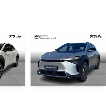
Toyota BZ4X
EL Executive 204HK 5d Aut.