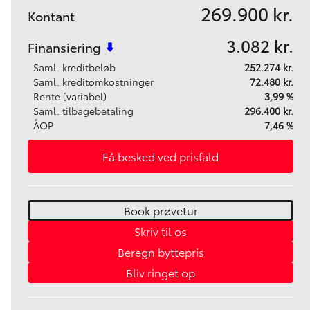
269.900 kr.
Kontant
3.082 kr.
Finansiering
Saml. kreditbeløb
252.274 kr.
Saml. kreditomkostninger
72.480 kr.
Rente (variabel)
3,99 %
Saml. tilbagebetaling
296.400 kr.
ÅOP
7,46 %
Få besked ved prisfald
Book prøvetur
Skriv til os
Beregn byttepris
Bliv ringet op