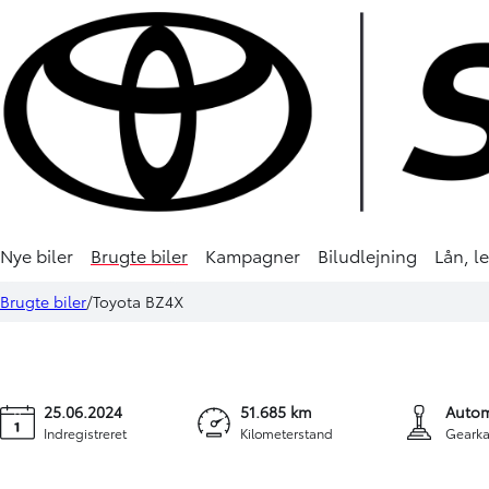
Nye biler
Brugte biler
Kampagner
Biludlejning
Lån, l
Toyota BZ4X
269.900 kr.
3.08
Brugte biler
Toyota BZ4X
EL Active Design AWD 218HK 5d Aut.
KONTANT
FINAN
25.06.2024
51.685 km
Autom
Indregistreret
Kilometerstand
Gearka