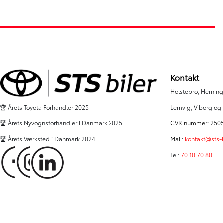
45.532 km
18.729 km
2024
2024
El
El
Herning
Hobro
259.900
KONTANT
KONTANT
KR.
4.036
FINANSIERING
FINANSIERING
KR.
Kontakt
Holstebro, Herning,
Lemvig, Viborg og
🏆 Årets Toyota Forhandler 2025
CVR nummer: 250
🏆 Årets Nyvognsforhandler i Danmark 2025
Mail:
kontakt@sts-b
🏆 Årets Værksted i Danmark 2024
Tel:
70 10 70 80