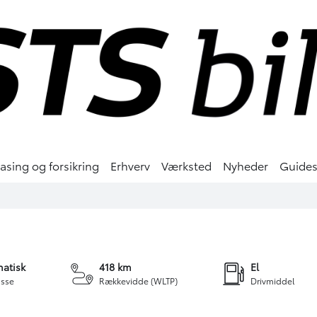
easing og forsikring
Erhverv
Værksted
Nyheder
Guide
2 kr.
SIERING
+25
atisk
418 km
El
sse
Rækkevidde (WLTP)
Drivmiddel