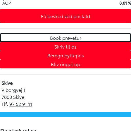
ÅOP
8,81 %
Få besked ved prisfald
Book prøvetur
Skriv til os
Beregn byttepris
Bliv ringet op
Skive
Viborgvej 1
7800 Skive
Tlf.
97 52 91 11
Beskrivelse