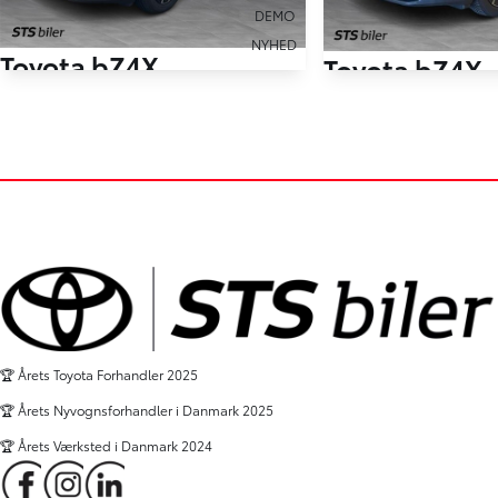
DEMO
NYHED
Toyota bZ4X
Toyota bZ4X
EL Executive AWD 343HK 5d Aut.
EL Executive 224HK 
5 km
6.000 km
2026
2026
El
El
Viborg
Holstebro
359.900
KONTANT
KR.
KONTANT
FINANSIERING
🏆 Årets Toyota Forhandler 2025
🏆 Årets Nyvognsforhandler i Danmark 2025
🏆 Årets Værksted i Danmark 2024