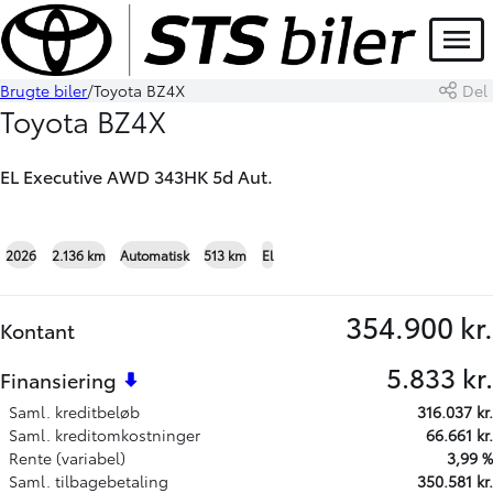
Menu
Brugte biler
Toyota BZ4X
Del
Book prøvetur
Skriv til os
Toyota BZ4X
EL Executive AWD 343HK 5d Aut.
+23
2026
2.136 km
Automatisk
513 km
El
354.900 kr.
Kontant
5.833 kr.
Finansiering
Saml. kreditbeløb
316.037 kr.
Saml. kreditomkostninger
66.661 kr.
Rente (variabel)
3,99 %
Saml. tilbagebetaling
350.581 kr.