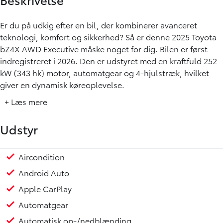
Er du på udkig efter en bil, der kombinerer avanceret
teknologi, komfort og sikkerhed? Så er denne 2025 Toyota
bZ4X AWD Executive måske noget for dig. Bilen er først
indregistreret i 2026. Den er udstyret med en kraftfuld 252
kW (343 hk) motor, automatgear og 4-hjulstræk, hvilket
giver en dynamisk køreoplevelse.
+ Læs mere
Her er nogle af de mange fremragende funktioner, du kan
forvente:
Udstyr
- Aircondition
- Android Auto & Apple CarPlay
Aircondition
Håndfri telefon
Klimaanlæg
Multifunktionsrat
Navigation
Nøglefri døre
Nøglefri start
Parkeringssensor for/bag
Regnsensor
Sædevarme for/bag
Trådløs mobilopladning
USB-C tilslutning
18" Alufælge
Lygtevasker
LED baglygter
Adaptive forlygter
Mørktonede ruder bag
Metallak
Armlæn
Armlæn bag
Delkunstlæderindtræk
JBL lydanlæg m. subwoofer
Kopholder
Justerbart rat
Rat m. varme
Airbag
ABS
Førerovervågning med advarsel
Isofix
Selealarm
Skiltegenkendelse
Træthedsregistrering
360° kamera
4-hjulstræk
Mulighed for attraktiv finansiering gennem Toyota Fin
Toyota Relax - Serviceaktiveret garanti op til 10 år/185
- Bakkamera & 360° kamera
Android Auto
- Adaptiv fartpilot & Parkeringssensor for/bag
Apple CarPlay
- El indst. førersæde m. memory & El-foldbare spejle m.
varme
Automatgear
- JBL lydanlæg m. subwoofer
Automatisk op-/nedblænding