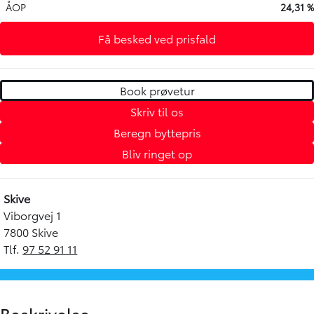
ÅOP
24,31 %
Få besked ved prisfald
Book prøvetur
Skriv til os
Beregn byttepris
Bliv ringet op
Skive
Viborgvej 1
7800 Skive
Tlf.
97 52 91 11
Beskrivelse