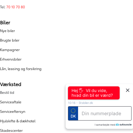
Tel:
70 10 70 80
Biler
Nye biler
Brugte biler
Kampagner
Erhvervsbiler
Lån, leasing og forsikring
Værksted
Hej 🖐 Vil du vide,
Bestil tid
hvad din bil er værd?
Serviceaftale
10:16
-
Stsbiler.dk
Serviceeftersyn
DK
Hjulskifte & dækhotel
I samarbejde med
Skadescenter