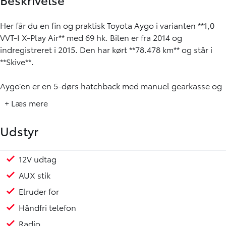
Her får du en fin og praktisk Toyota Aygo i varianten **1,0
VVT-I X-Play Air** med 69 hk. Bilen er fra 2014 og
indregistreret i 2015. Den har kørt **78.478 km** og står i
**Skive**.
Aygo’en er en 5-dørs hatchback med manuel gearkasse og
5 gear. Den lille 1,0 liters benzinmotor passer godt til både
+ Læs mere
bykørsel og kortere ture på landevej. Den er opgivet til
**26,3 km/l** og har en årlig ejerafgift på **920 kr.**
Udstyr
Tophastigheden er 160 km/t.
Kabinen er enkel og overskuelig, og bilen har det udstyr,
12V udtag
man typisk har brug for i hverdagen. Den kompakte
AUX stik
størrelse gør den let at komme rundt med og nem at
Elruder for
parkere.
Håndfri telefon
**Vigtigt udstyr:**
Radio