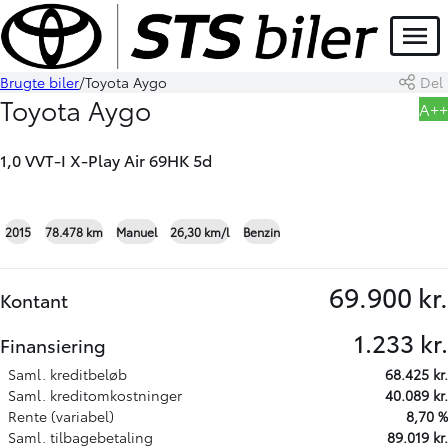
Menu
Brugte biler
Toyota Aygo
Del
Book prøvetur
Skriv til os
Toyota Aygo
A++
1,0 VVT-I X-Play Air 69HK 5d
+19
2015
78.478 km
Manuel
26,30 km/l
Benzin
69.900 kr.
Kontant
1.233 kr.
Finansiering
Saml. kreditbeløb
68.425 kr.
Saml. kreditomkostninger
40.089 kr.
Rente (variabel)
8,70 %
Saml. tilbagebetaling
89.019 kr.