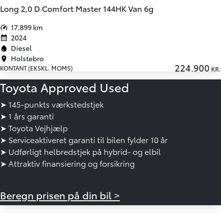
Long 2,0 D Comfort Master 144HK Van 6g
17.899 km
2024
Diesel
Holstebro
224.900
KONTANT (EKSKL. MOMS)
KR.
Toyota Approved Used
➤ 145-punkts værkstedstjek
➤ 1 års garanti
➤ Toyota Vejhjælp
➤ Serviceaktiveret garanti til bilen fylder 10 år
➤ Udførligt helbredstjek på hybrid- og elbil
➤ Attraktiv finansiering og forsikring
Beregn prisen på din bil >