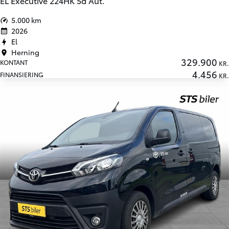
EL Executive 224HK 5d Aut.
5.000 km
2026
El
Herning
329.900
KONTANT
KR.
4.456
FINANSIERING
KR.