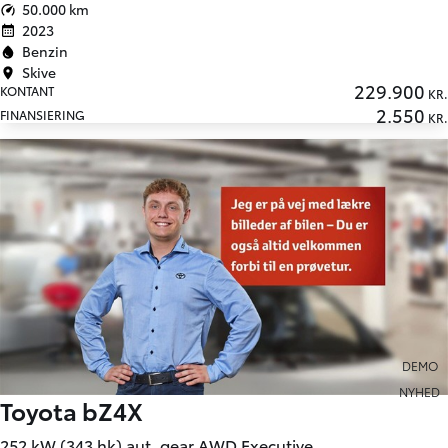
50.000 km
2023
Benzin
Skive
229.900
KONTANT
KR.
2.550
FINANSIERING
KR.
DEMO
NYHED
Toyota bZ4X
252 kW (343 hk) aut. gear AWD Executive