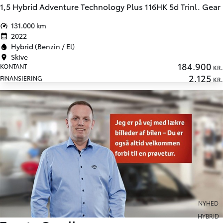
1,5 Hybrid Adventure Technology Plus 116HK 5d Trinl. Gear
131.000 km
2022
Hybrid (Benzin / El)
Skive
184.900
KONTANT
KR.
2.125
FINANSIERING
KR.
NYHED
HYBRID