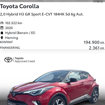
HYBRID
Toyota Corolla
2,0 Hybrid H3 GR Sport E-CVT 184HK 5d 6g Aut.
102.522 km
2020
Hybrid (Benzin / El)
Herning
194.900
KONTANT
KR.
2.361
FINANSIERING
KR.