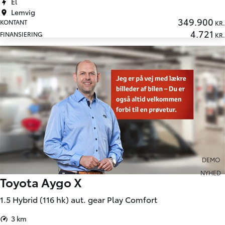
El
Lemvig
349.900
KONTANT
KR.
4.721
FINANSIERING
KR.
DEMO
NYHED
Toyota Aygo X
1.5 Hybrid (116 hk) aut. gear Play Comfort
3 km