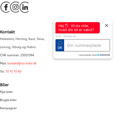
Hej 🖐 Vil du vide,
hvad din bil er værd?
Kontakt
5:04
-
Stsbiler.dk
Holstebro, Herning, Ikast, Skive,
Lemvig, Viborg og Hobro.
DK
CVR nummer: 25051394
I samarbejde med
Mail:
kontakt@sts-biler.dk
Tel:
70 10 70 80
Biler
Nye biler
Brugte biler
Kampagner