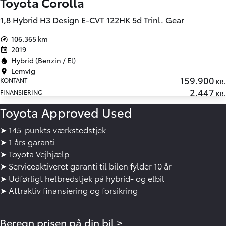
Toyota Corolla
1,8 Hybrid H3 Design E-CVT 122HK 5d Trinl. Gear
106.365 km
2019
Hybrid (Benzin / El)
Lemvig
159.900
KONTANT
KR.
2.447
FINANSIERING
KR.
Toyota Approved Used
➤ 145-punkts værkstedstjek
➤ 1 års garanti
➤ Toyota Vejhjælp
➤ Serviceaktiveret garanti til bilen fylder 10 år
➤ Udførligt helbredstjek på hybrid- og elbil
➤ Attraktiv finansiering og forsikring
Beregn prisen på din bil >