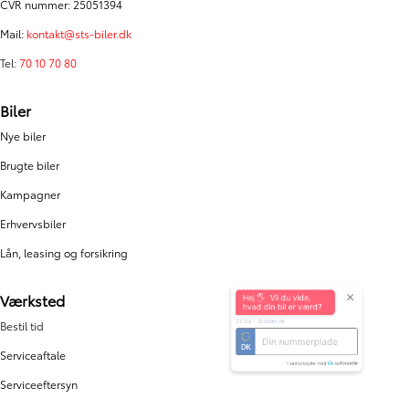
CVR nummer: 25051394
Mail:
kontakt@sts-biler.dk
Tel:
70 10 70 80
Biler
Nye biler
Brugte biler
Kampagner
Erhvervsbiler
Lån, leasing og forsikring
Hej 🖐 Vil du vide,
hvad din bil er værd?
Værksted
22:04
-
Stsbiler.dk
Bestil tid
Serviceaftale
DK
Serviceeftersyn
I samarbejde med